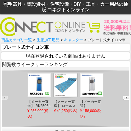
照明器具・電設資材・住宅設備・DIY・工具・カー用品の通
販 コネクトオンライン
商品カテゴリ一覧
>
生産加工用品
>
キャスター
> プレート式ナイロン車
プレート式ナイロン車
現在登録されている商品はありません
閲覧数ウイークリーランキング
【メーカー直
【メーカー直
【メーカー直
【メーカー直
送】 RKF506α
送】 ロールス
送】
送】 【法人限
静岡製機 気化
ノコII3000 パ
RKF406αW 静
定】
¥ 256,000(税
¥ 41,250(税込)
¥ 158,000(税
¥ 28,220(税込)
式冷風機
ールブルー み
岡製機 気化式
HSMBSA1 タ
込)
込)
RKF506 4-6人
ずわ工業 すの
冷風機
ジマ セフメッ
用 ブルー 特大
こ マット シャ
RKF406αW 2-
ト シールド付
風量モデル 工
ワールーム ロ
4人用 ホワイ
アドバンスセ
場 倉庫 体育館
ッカー プール
ト 大風量モデ
ット KJM ファ