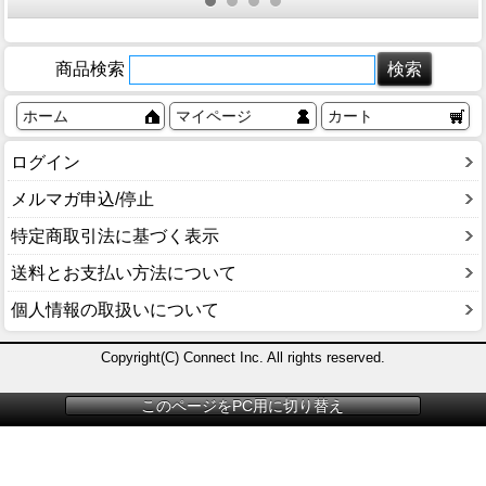
向け 大風量モ
更衣室 脱衣所
ル 商業施設 飲
ン付 マットブ
デル
抗菌 防炎
食店 店舗向け
ラック
大風量モデル
商品検索
ホーム
マイページ
カート
ログイン
メルマガ申込/停止
特定商取引法に基づく表示
送料とお支払い方法について
個人情報の取扱いについて
Copyright(C) Connect Inc. All rights reserved.
このページをPC用に切り替え