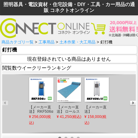
照明器具・電設資材・住宅設備・DIY・工具・カー用品の通
販 コネクトオンライン
商品カテゴリ一覧
>
工事用品
>
土木作業・大工用品
> 釘打機
釘打機
現在登録されている商品はありません
閲覧数ウイークリーランキング
【メーカー直
【メーカー直
【メーカー直
【メーカー直
送】 RKF506α
送】 ロールス
送】
送】 【法人限
静岡製機 気化
ノコII3000 パ
RKF406αW 静
定】
¥ 256,000(税
¥ 41,250(税込)
¥ 158,000(税
¥ 28,220(税込)
式冷風機
ールブルー み
岡製機 気化式
HSMBSA1 タ
込)
込)
RKF506 4-6人
ずわ工業 すの
冷風機
ジマ セフメッ
用 ブルー 特大
こ マット シャ
RKF406αW 2-
ト シールド付
風量モデル 工
ワールーム ロ
4人用 ホワイ
アドバンスセ
場 倉庫 体育館
ッカー プール
ト 大風量モデ
ット KJM ファ