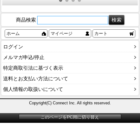
向け 大風量モ
更衣室 脱衣所
ル 商業施設 飲
ン付 マットブ
デル
抗菌 防炎
食店 店舗向け
ラック
大風量モデル
商品検索
ホーム
マイページ
カート
ログイン
メルマガ申込/停止
特定商取引法に基づく表示
送料とお支払い方法について
個人情報の取扱いについて
Copyright(C) Connect Inc. All rights reserved.
このページをPC用に切り替え