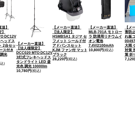
直送】
【メーカー直送】
【メーカー直送】
【メー
定】
【法人限定】
MLB-701A モトロー
害防止
TO DC12V
HSMBSA1 タジマ セ
ラ 防浸用リチウムイ
れ板コ
キヘッドス
フメット シールド付
オン電池
0049
【メーカー直送】
 2台セッ
アドバンスセット
7.4V/2100mAh
大雨 
【法人様限定】
ケース付き
KJM ファン付 マット
10,800円
(税込)
対策 
DCC020 MTO DC12V
 調光
ブラック
策 折
3灯式フレキヘッドス
28,220円
(税込)
7,12
タンドライト LED 昼
込)
光色 調光 10000lm
10,780円
(税込)