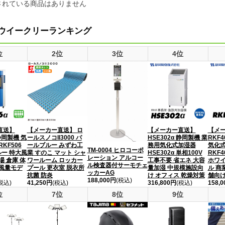
されている商品はありません
ウイークリーランキング
位
2位
3位
4位
直送】
【メーカー直送】 ロ
【メーカー直送】
【メ
 静岡製機 気
ールスノコII3000 パ
HSE302α 静岡製機 業
RKF
KF506
ールブルー みずわ工
務用気化式加湿器
気化
TM-0004 ヒロコーポ
ルー 特大風
業 すのこ マット シャ
HSE302α 単相100V
RKF4
レーション アルコー
場 倉庫 体
ワールーム ロッカー
工事不要 省エネ 大容
ホワイ
ル検査器付サーモチェ
大風量モデ
プール 更衣室 脱衣所
量加湿 中規模施設向
ル 商
ッカーAG
抗菌 防炎
け オフィス 乾燥対策
舗向け
188,000円
(税込)
税込)
41,250円
(税込)
316,800円
(税込)
158,
位
7位
8位
9位