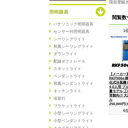
現在登録
閲覧数
パナソニック照明器具
1
センサー付照明器具
シーリングライト
和風シーリングライト
ダウンライト
配線ダクトレール
スポットライト
【メーカー
ペンダントライト
RKF506α
化式冷風機 R
和風ペンダントライト
4-6人用 ブ
キッチンライト
量モデル 工
育館向け 
浴室灯
ル
256,000円
(
ブラケットライト
6
小型シーリングライト
小型ペンダントライト
エクステリアライト