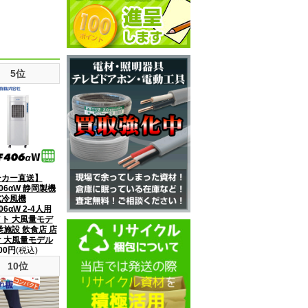
5位
ーカー直送】
406αW 静岡製機
式冷風機
06αW 2-4人用
ト 大風量モデ
業施設 飲食店 店
 大風量モデル
000円
(税込)
10位