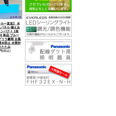
カー直送】 水
パネル 備えあ
ンパクト 1枚
78 単品 ブルー
ゲリラ豪雨 台風
浸水防止 水害対
りたたみ
0円
(税込)