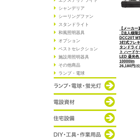
シャンデリア
シーリングファン
スタンドライト
【メーカー
和風照明器具
【法人様限
DCC20T M
オプション
3灯式フレ
タンドライト
ベストセレクション
ト ハード
施設用照明器具
LED 昼光色
10000lm
その他商品
26,180円
(税
ランプ・電球