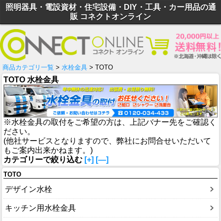
照明器具・電設資材・住宅設備・DIY・工具・カー用品の通
販 コネクトオンライン
商品カテゴリ一覧
>
水栓金具
> TOTO
TOTO 水栓金具
※水栓金具の取付をご希望の方は、上記バナー先をご確認く
ださい。
(他社サービスとなりますので、弊社にお問合せいただいて
もご案内出来かねます。)
カテゴリーで絞り込む
[+]
[—]
TOTO
デザイン水栓
キッチン用水栓金具