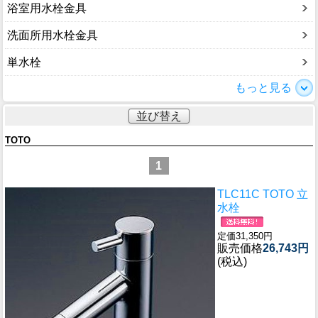
浴室用水栓金具
洗面所用水栓金具
単水栓
もっと見る
並び替え
TOTO
1
TLC11C TOTO 立
水栓
定価31,350円
販売価格
26,743円
(税込)