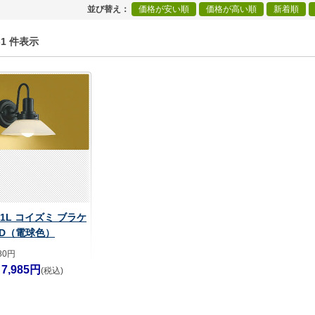
並び替え
価格が安い順
価格が高い順
新着順
1-1 件表示
61L コイズミ ブラケ
ED（電球色）
80円
7,985円
(税込)