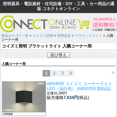
照明器具・電設資材・住宅設備・DIY・工具・カー用品の通
販 コネクトオンライン
商品カテゴリ一覧
>
コイズミ照明
>
照明器具
>
ブラケットライト
> 入隅
コーナー用
コイズミ照明 ブラケットライト 入隅コーナー用
並び替え
入隅コーナー用
>
1
2
3
4
AB54655 コイズミ コーナーライト
LED（温白色） (AB50350 類似品)
定価16,280円
販売価格
7,034円
(税込)