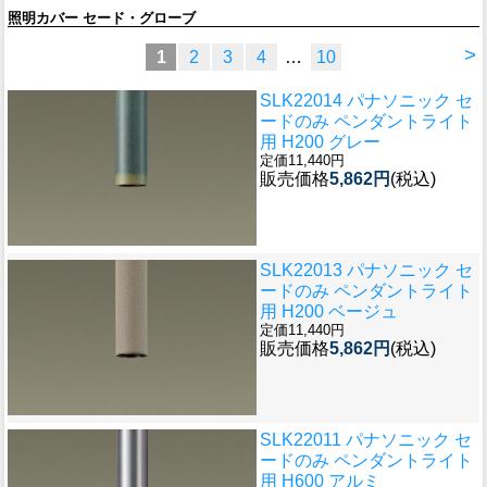
照明カバー セード・グローブ
>
1
2
3
4
…
10
SLK22014 パナソニック セ
ードのみ ペンダントライト
用 H200 グレー
定価11,440円
販売価格
5,862円
(税込)
SLK22013 パナソニック セ
ードのみ ペンダントライト
用 H200 ベージュ
定価11,440円
販売価格
5,862円
(税込)
SLK22011 パナソニック セ
ードのみ ペンダントライト
用 H600 アルミ