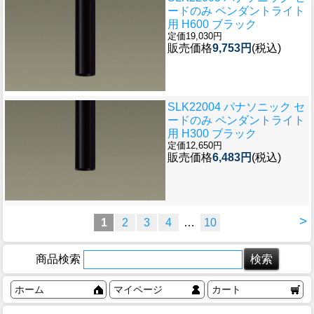
ードのみ ペンダントライト
用 H600 ブラック
定価19,030円
販売価格
9,753円
(税込)
SLK22004 パナソニック セ
ードのみ ペンダントライト
用 H300 ブラック
定価12,650円
販売価格
6,483円
(税込)
>
1
2
3
4
…
10
商品検索
ホーム
マイページ
カート