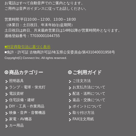
お電話はすべて自動音声でのご案内となります。
ご用件は音声ガイダンスに従ってお話しください。
営業時間:平日10:00～12:00、13:00～18:00
（休業日：土日祝日、年末年始/お盆期間）
土日祝日は終日、月末最終営業日は14時以降が営業時間外となります。
適格登録番号：T7030001044755
■特定商取引法に基づく表示
■免許・許可証 古物商許可証/埼玉県公安委員会/第431040031958号
Copyright(C) Connect Inc. All rights reserved.
商品カテゴリー
ご利用ガイド
照明器具
ご注文方法
ランプ・電球・蛍光灯
お支払方法について
電設資材
配送・送料について
住宅設備・建材
返品・交換について
DIY・工具・作業用品
ポイントについて
映像・音声・音響機器
取り付け方法
家電・AV機器
FAX注文用紙
カー用品