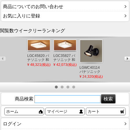
商品についてのお問い合わせ
お気に入りに登録
閲覧数ウイークリーランキング
LGC45820 パ
LGC35827 パ
ナソニック 和
ナソニック 和
LSEB8202KLE
風シーリング
風シーリング
¥ 48,321(税込)
¥ 42,073(税込)
パナソニック
LGWC40114
ライト LED 調
ライト LED 調
和風ペンダン
¥ 16,398(税込)
パナソニック
色 調光 ～10畳
色 調光 ～8畳
トライト プル
スポットライ
(LGC45800 相
(LGC35807 後
¥ 24,320(税込)
スイッチ付 白
ト・勝手口灯
当品)
継)
木調 LED（昼
ブラック
光色） ～8畳
LED（電球
色） センサー
付
商品検索
(LGWC40110
相当品)
ホーム
マイページ
カート
ログイン