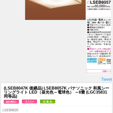
Tweet
(LSEB8047K 後継品) LSEB8057K パナソニック 和風シー
リングライト LED（昼光色～電球色） ～8畳 (LGC35831
同等品)
LSEB8020