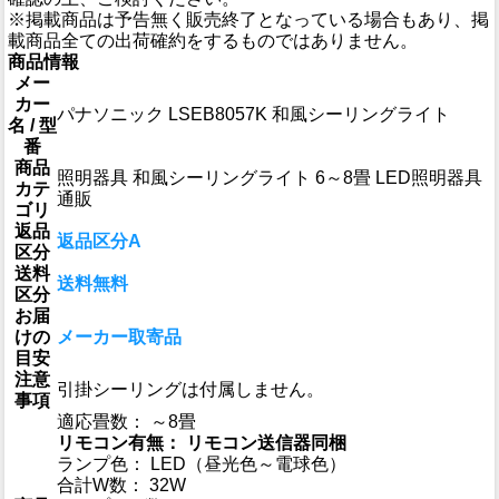
※掲載商品は予告無く販売終了となっている場合もあり、掲
載商品全ての出荷確約をするものではありません。
商品情報
メー
カー
パナソニック LSEB8057K 和風シーリングライト
名 / 型
番
商品
照明器具 和風シーリングライト 6～8畳 LED照明器具
カテ
通販
ゴリ
返品
返品区分A
区分
送料
送料無料
区分
お届
けの
メーカー取寄品
目安
注意
引掛シーリングは付属しません。
事項
適応畳数： ～8畳
リモコン有無： リモコン送信器同梱
ランプ色： LED（昼光色～電球色）
合計W数： 32W