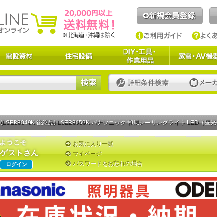
(LSEB8049K 後継品) LSEB8059K パナソニック 和風シーリングライト LED（昼光
お気に入り一覧
ゲストさん
マイページ
パスワードをお忘れの場合
ログイン