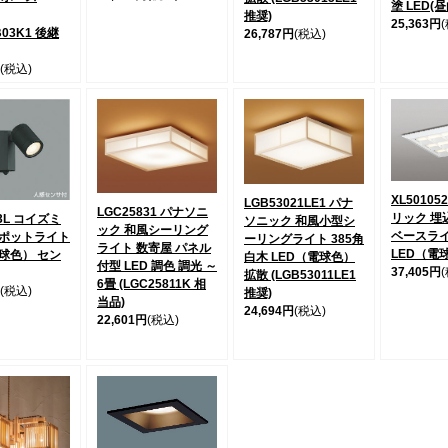
塗 LED(
推奨)
25,363円
B03K1 後継
26,787円
(税込)
(税込)
XL50105
LGB53021LE1 パナ
LGC25831 パナソニ
リック 埋
23L コイズミ
ソニック 和風小型シ
ック 和風シーリング
ベースラ
ポットライト
ーリングライト 385角
ライト 数寄屋 パネル
LED（電
電球色） セン
白木 LED（電球色）
付型 LED 調色 調光 ～
37,405円
拡散 (LGB53011LE1
6畳 (LGC25811K 相
(税込)
推奨)
当品)
24,694円
(税込)
22,601円
(税込)