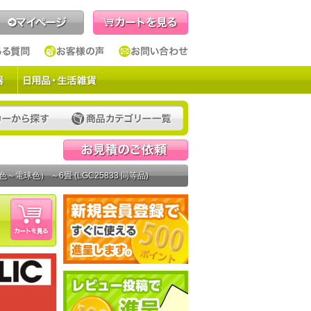
見積依頼
色～電球色） ～6畳 (LGC25833 同等品)