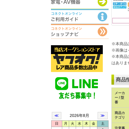
※本商品
※画像は
※本商品
はありま
商品
メーカ
ー / 型
番
商品カ
テゴリ
注意事