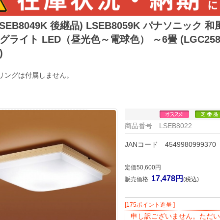
LSEB8049K 後継品) LSEB8059K パナソニック 
グライト LED（昼光色～電球色） ～6畳 (LGC258
)
リングは付属しません。
商品番号 LSEB8022
JANコード 4549980999370
定価50,600円
17,478円
販売価格
(税込)
[175ポイント進呈 ]
申し訳ございません。ただい