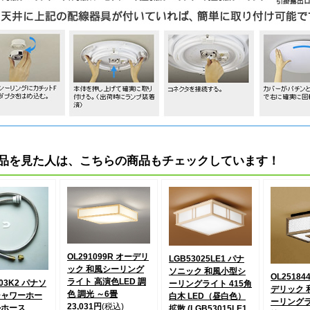
品を見た人は、こちらの商品もチェックしています！
OL291099R オーデリ
LGB53025LE1 パナ
ック 和風シーリング
ソニック 和風小型シ
OL25184
ライト 高演色LED 調
B03K2 パナソ
ーリングライト 415角
デリック 
色 調光 ～6畳
シャワーホー
白木 LED（昼白色）
ーリングラ
23,031円
(税込)
ルホース
拡散 (LGB53015LE1