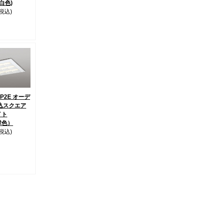
昼白色)
(税込)
2P2E オーデ
込スクエア
イト
球色）
(税込)