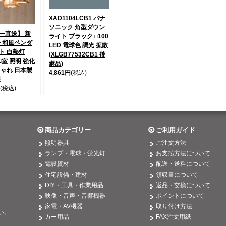
XAD1104LCB1 パナ
ソニック 角型ダウン
ー直送】 新
ライト ブラック □100
冊 和風ペンダ
LED 電球色 調光 拡散
ト 白熱灯
(XLGB77532CB1 後
 和室 照明 強化
継品)
しゃれ 日本製
4,861円
(税込)
製
(税込)
商品カテゴリー
ご利用ガイド
照明器具
ご注文方法
ランプ・電球・蛍光灯
お支払方法について
電設資材
配送・送料について
住宅設備・建材
領収書について
DIY・工具・作業用品
返品・交換について
映像・音声・音響機器
ポイントについて
。
家電・AV機器
取り付け方法
い。
カー用品
FAX注文用紙