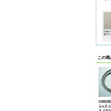
この商
CQ853
ニック 
ス メタ