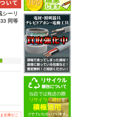
和風シーリ
33 同等
ま在庫がご