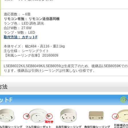
適応畳数： ～6畳
リモコン有無： リモコン送信器同梱
ランプ色： LED 調色 調光
合計W数： 27.6W
ランプ・W数： LED
取付方法： カチットF
本体サイズ： 幅□484・高116・重2.1kg
主な仕様： シーリングライト
【和風シーリング在庫】 20160609
LSEB8022K/LSEB8049K/LSEB8059は生産完了のため、後継品LSEB8059K
ります。後継品は引掛けシーリングは付属しない仕様です。
方法