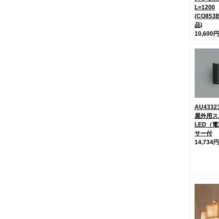
L=1200
(CQ853
品)
10,600円
AU433
屋外用ス
LED（
サー付
14,734円