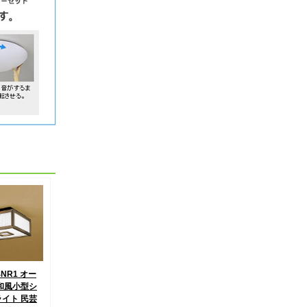
4NR1 オー
和風小型シ
イト 民芸