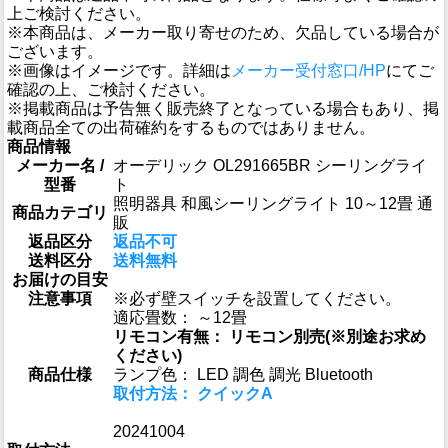
上ご検討ください。
※本商品は、メーカー取り寄せのため、欠品している場合が
ございます。
※画像はイメージです。詳細は
メーカー受付窓口/HP
にてご
確認の上、ご検討ください。
※掲載商品は予告無く販売終了となっている場合もあり、掲
載商品全ての出荷確約をするものではありません。
商品情報
メーカー名 /
オーデリック OL291665BR シーリングライ
型番
ト
照明器具 和風シーリングライト 10～12畳 通
商品カテゴリ
販
返品区分
返品不可
送料区分
送料無料
お届けの目安
注意事項
※必ず壁スイッチを設置してください。
適応畳数： ～12畳
リモコン有無： リモコン別売(※別途お求め
ください)
商品仕様
ランプ色： LED 調色 調光 Bluetooth
取付方法： クイックA
20241004