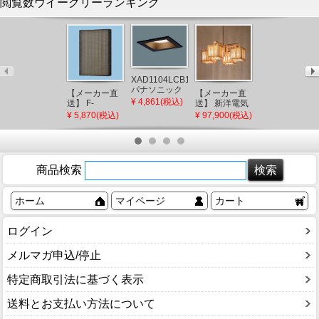
閲覧数ウイークリーランキング
OL291698LR
XAD1104LCB1
オーデリック
パナソニック
【メーカー直
【メーカー直
和風シーリン
¥ 27,765(税込)
角型ダウンラ
¥ 4,861(税込)
送】 F-
送】 新洋電気
グライト プル
イト ブラック
ZSLP40 パナ
冊 和風ペンダ
¥ 5,870(税込)
¥ 97,900(税込)
スイッチ付 白
□100 LED 電
ソニック 天井
ントライト 白
木 LED(電球
球色 調光 拡散
埋込形空気清
熱灯 AP882 和
色) ～12畳
(XLGB77532CB1
浄機 集じんフ
室 照明 強化和
後継品)
ィルター
紙 おしゃれ 日
本製 国産 木製
商品検索
ホーム
マイページ
カート
ログイン
メルマガ申込/停止
特定商取引法に基づく表示
送料とお支払い方法について