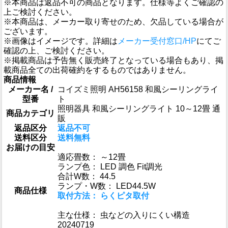
※本商品は返品不可の商品となります。仕様等よくご確認の
上ご検討ください。
※本商品は、メーカー取り寄せのため、欠品している場合が
ございます。
※画像はイメージです。詳細は
メーカー受付窓口/HP
にてご
確認の上、ご検討ください。
※掲載商品は予告無く販売終了となっている場合もあり、掲
載商品全ての出荷確約をするものではありません。
商品情報
メーカー名 /
コイズミ照明 AH56158 和風シーリングライ
型番
ト
照明器具 和風シーリングライト 10～12畳 通
商品カテゴリ
販
返品区分
返品不可
送料区分
送料無料
お届けの目安
適応畳数： ～12畳
ランプ色： LED 調色 Fit調光
合計W数： 44.5
ランプ・W数： LED44.5W
商品仕様
取付方法： らくピタ取付
主な仕様： 虫などの入りにくい構造
20240719