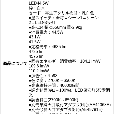
LED44.5W
枠：白木
セード：再生アクリル樹脂・乳白色
●壁スイッチ：全灯→シーン1→シーン
2→LED保安灯
●高-134 幅-□556mm 重-2.9kg
●消費電力：44.5W
43.1W
41.5W
●定格光束：4635 lm
4725 lm
4575 lm
●固有エネルギー消費効率：104.1 lm/W
商品について
109.6 lm/W
110.2 lm/W
●演色性：Ra93
●色温度：2700K～6500K
●光束維持時間：40000時間
●調光範囲(約1～100%)、LED保安灯5段階調
光
●調色範囲(2700K～6500K)
●別売竿縁天井取付アダプタ対応(AE44068E)
●別売傾斜天井アダプタ対応(AE49781E)