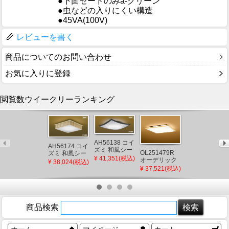
●下面セードのみa-クリーン
●虫などの入りにくい構造
●45VA(100V)
レビューを書く
商品についてのお問い合わせ
お気に入りに登録
閲覧数ウイークリーランキング
AH56138 コイ
AH56174 コイ
ズミ 和風シー
OL251479R
OL251836BCR
ズミ 和風シー
リングライト
¥ 41,351(税込)
オーデリック
オーデリック
リングライト
¥ 38,024(税込)
ブラック LED
和風シーリン
和風シーリン
LED 調色 Fit調
¥ 37,521(税込)
¥ 28,631(税込)
調色 Fit調光 ～
グライト 高演
グライト 高演
光 ～12畳
12畳
色LED 調色 調
色LED 調色 調
光 ～12畳
光 Bluetooth
～12畳
商品検索