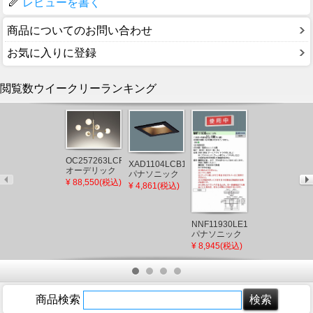
レビューを書く
商品についてのお問い合わせ
お気に入りに登録
閲覧数ウイークリーランキング
OC257263LCR
XAD1104LCB1
オーデリック
パナソニック
【メーカー直
シャンデリア
¥ 88,550(税込)
角型ダウンラ
¥ 4,861(税込)
送】 F-
ゴールド LED
イト ブラック
ZSLP40 パナ
¥ 5,870(税込)
電球色 調光
□100 LED 電
ソニック 天井
球色 調光 拡散
埋込形空気清
(XLGB77532CB1
NNF11930LE1
浄機 集じんフ
後継品)
パナソニック
ィルター
標示灯
¥ 8,945(税込)
LED（昼白
色）
商品検索