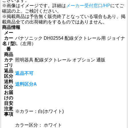
ございます。
※画像はイメージです。詳細は
メーカー受付窓口/HP
にてご
確認の上、ご検討ください。
※掲載商品は予告無く販売終了となっている場合もあり、掲
載商品全ての出荷確約をするものではありません。
商品情報
メー
カー
パナソニック DH02554 配線ダクトレール用 ジョイナ
名 / 型
L（左用）
番
商品
カテ
照明器具 配線ダクトレール オプション 通販
ゴリ
返品
返品不可
区分
送料
送料区分A
区分
お届
けの
目安
注意
※カラー：白(ホワイト)
事項
カラー区分： ホワイト