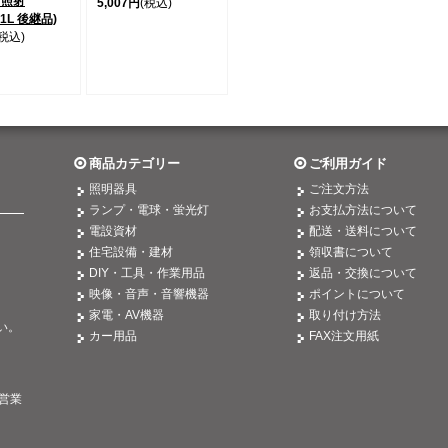
方照射
5,007円
(税込)
71L 後継品)
(税込)
商品カテゴリー
ご利用ガイド
照明器具
ご注文方法
ランプ・電球・蛍光灯
お支払方法について
電設資材
配送・送料について
住宅設備・建材
領収書について
DIY・工具・作業用品
返品・交換について
映像・音声・音響機器
ポイントについて
。
家電・AV機器
取り付け方法
い。
カー用品
FAX注文用紙
営業