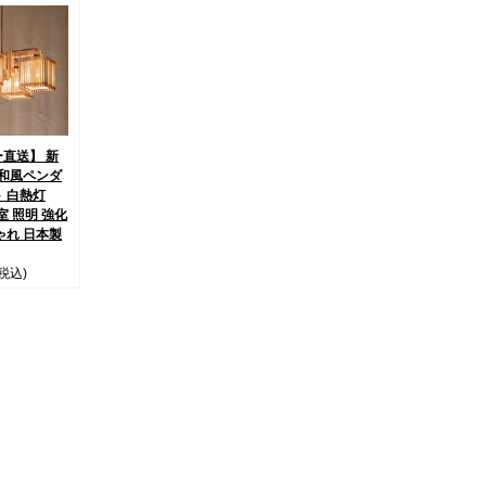
直送】 新
 和風ペンダ
 白熱灯
和室 照明 強化
ゃれ 日本製
(税込)