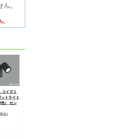
3L コイズミ
ポットライト
球色） セン
(税込)