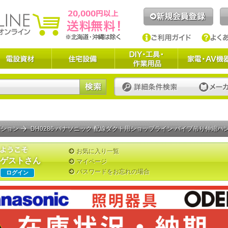
プション
DH0286 パナソニック 配線ダクト用ショップライン パイプ吊り伸縮ハン
お気に入り一覧
ゲストさん
マイページ
パスワードをお忘れの場合
ログイン