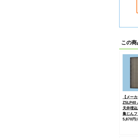
この商
【メーカー
ZSLP4
天井埋込
集じんフ
5,870円