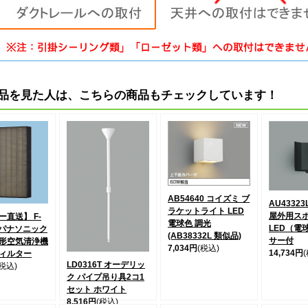
品を見た人は、こちらの商品もチェックしています！
AB54640 コイズミ ブ
AU4332
ラケットライト LED
屋外用ス
直送】 F-
電球色 調光
LED（電
0 パナソニック
(AB38332L 類似品)
サー付
形空気清浄機
7,034円
(税込)
14,734円
ィルター
LD0316T オーデリッ
(税込)
ク パイプ吊り具2コ1
セット ホワイト
8,516円
(税込)