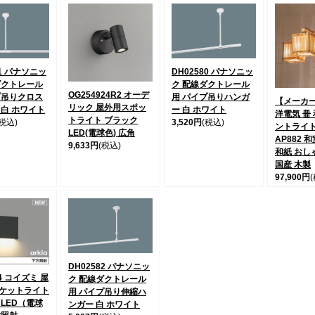
81 パナソニッ
DH02580 パナソニッ
ダクトレール
ク 配線ダクトレール
OG254924R2 オーデ
プ吊りクロス
用 パイプ吊りハンガ
【メーカー
リック 屋外用スポッ
 白 ホワイト
ー 白 ホワイト
洋電気 冊
トライト ブラック
(税込)
3,520円
(税込)
ントライト
LED(電球色) 広角
AP882 
9,633円
(税込)
和紙 おし
国産 木製
97,900円
DH02582 パナソニッ
04 コイズミ 屋
ク 配線ダクトレール
ケットライト
用 パイプ吊り伸縮ハ
 LED（電球
ンガー 白 ホワイト