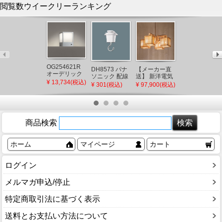
閲覧数ウイークリーランキング
OG254621R
DH8573 パナ
【メーカー直
THC18R
オーデリック
ソニック 配線
送】 新洋電気
TOTO 洗面所
門柱灯 シルバ
¥ 13,734(税込)
ダクトレール
冊 和風ペンダ
部品 洗面所水
¥ 301(税込)
¥ 97,900(税込)
¥ 11,733(税込)
ー LED（電球
用 吊りフック
ントライト 白
栓 シャワーヘ
色） 門灯 セン
白 ホワイト
熱灯 AP882 和
ッド部
サー付
室 照明 強化和
（TL385型
紙 おしゃれ 日
用）
本製 国産 木製
商品検索
ホーム
マイページ
カート
ログイン
メルマガ申込/停止
特定商取引法に基づく表示
送料とお支払い方法について