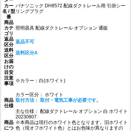
メー
カー
パナソニック DH8572 配線ダクトレール用 引掛シー
名 / 型
リングプラグ
番
商品
カテ
照明器具 配線ダクトレール オプション 通販
ゴリ
返品
返品不可
区分
送料
送料区分A
区分
お届
けの
目安
注意
※カラー：白(ホワイト)
事項
カラー区分： ホワイト
商品
取付方法： 取付・電気工事が必要です。
仕様
主な仕様： 配線ダクトレール オプション 白 ホワイト
20230807
商品
※本商品は現行のホワイト色となります。旧ホワイト
につ
色（現オフホワイト色）とはお色味が異なりますの