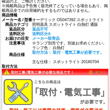
確認の上、ご検討ください。
※掲載商品は予告無く販売終了となっている場合もあり、掲
載商品全ての出荷確約をするものではありません。
商品情報
メーカー名 / 型番
オーデリック OS047392 スポットライト
商品カテゴリ
照明器具 スポットライト 白熱灯 通販
返品区分
返品不可
送料区分
送料区分A
お届けの目安
メーカー取寄品
注意事項
※ランプ別売です。別途お求めください。
ランプ色： 白熱灯
取付方法： 取付・電気工事が必要です。
商品仕様
主な仕様： スポットライト 20160704
取付方法