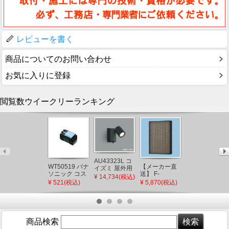
レビューを書く
商品についてのお問い合わせ
お気に入りに登録
閲覧数ウイークリーランキング
AU43323L コ
WT50519 パナ
【メーカー直
LGB11602 パ
イズミ 屋外用
ソニック コス
送】 F-
ナソニック 和
スポットライ
¥ 14,734(税込)
モシリーズワ
ZSLP40 パナ
風ペンダント
ト LED（電球
¥ 521(税込)
¥ 5,870(税込)
¥ 36,274(税込)
イド21 埋込ほ
ソニック 天井
ライト プルス
色） センサー
たるスイッチ
埋込形空気清
イッチ付 φ550
付
B(片切)
浄機 集じんフ
LED（電球
ィルター
色） ～8畳
商品検索