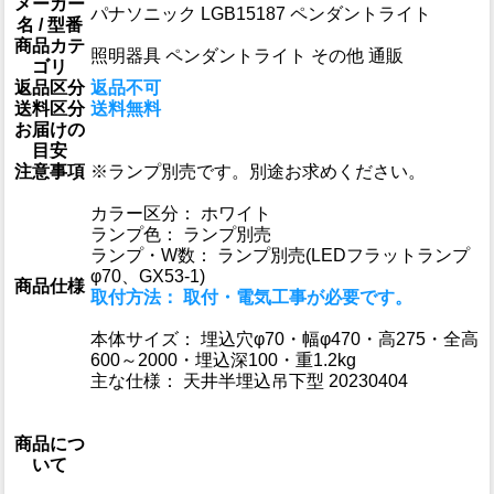
メーカー
パナソニック LGB15187 ペンダントライト
名 / 型番
商品カテ
照明器具 ペンダントライト その他 通販
ゴリ
返品区分
返品不可
送料区分
送料無料
お届けの
目安
注意事項
※ランプ別売です。別途お求めください。
カラー区分： ホワイト
ランプ色： ランプ別売
ランプ・W数： ランプ別売(LEDフラットランプ
φ70、GX53-1)
商品仕様
取付方法： 取付・電気工事が必要です。
本体サイズ： 埋込穴φ70・幅φ470・高275・全高
600～2000・埋込深100・重1.2kg
主な仕様： 天井半埋込吊下型 20230404
商品につ
いて