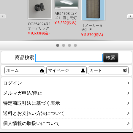
AB54708 コイ
ズミ 流し元灯
LED（昼白
¥ 6,332(税込)
OG254924R2
【メーカー直
【メーカー直
色）
オーデリック
送】 F-
送】 新洋電気
(AB46974L 後
屋外用スポッ
¥ 9,633(税込)
ZSLP40 パナ
冊 和風ペンダ
継品)
¥ 5,870(税込)
¥ 97,900(税込)
トライト ブラ
ソニック 天井
ントライト 白
ック LED(電球
埋込形空気清
熱灯 AP882 和
色) 広角
浄機 集じんフ
室 照明 強化和
ィルター
紙 おしゃれ 日
本製 国産 木製
商品検索
ホーム
マイページ
カート
ログイン
メルマガ申込/停止
特定商取引法に基づく表示
送料とお支払い方法について
個人情報の取扱いについて