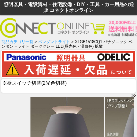
照明器具・電設資材・住宅設備・DIY・工具・カー用品の通
販 コネクトオンライン
商品カテゴリ一覧
>
ペンダントライト
> XLGB1518CQ1 パナソニック ペ
ンダントライト ダークグレー LED(昼光色・温白色) 拡散
※壁スイッチ切替(2光色切替)