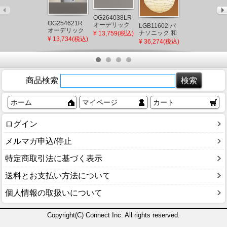
OG264038LR
OG254621R
OG254924R2
オーデリック
LGB11602 パ
オーデリック
オーデリック
門柱灯 シルバ
ナソニック 和
¥ 13,759(税込)
門柱灯 シルバ
屋外用スポッ
¥ 13,734(税込)
¥ 9,633(税込)
ー LED（電球
風ペンダント
¥ 36,274(税込)
ー LED（電球
トライト ブラ
色） 門灯 セン
ライト プルス
色） 門灯 セン
ック LED(電球
サー付
イッチ付 φ550
サー付
色) 広角
LED（電球
色） ～8畳
商品検索
ホーム
マイページ
カート
ログイン
メルマガ申込/停止
特定商取引法に基づく表示
送料とお支払い方法について
個人情報の取扱いについて
Copyright(C) Connect Inc. All rights reserved.