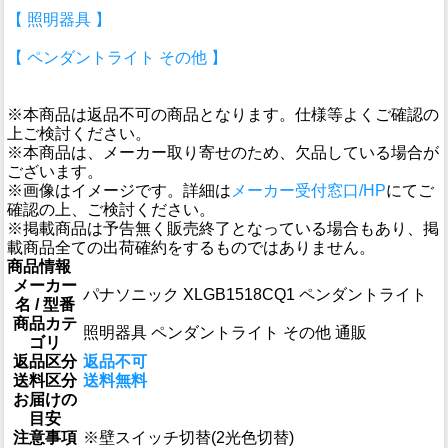
【 照明器具 】
【 ペンダントライト その他 】
※本商品は返品不可の商品となります。仕様等よくご確認の
上ご検討ください。
※本商品は、メーカー取り寄せのため、欠品している場合が
ございます。
※画像はイメージです。詳細は
メーカー受付窓口/HP
にてご
確認の上、ご検討ください。
※掲載商品は予告無く販売終了となっている場合もあり、掲
載商品全ての出荷確約をするものではありません。
商品情報
メーカー
パナソニック XLGB1518CQ1 ペンダントライト
名 / 型番
商品カテ
照明器具 ペンダントライト その他 通販
ゴリ
返品区分
返品不可
送料区分
送料無料
お届けの
目安
注意事項
※壁スイッチ切替(2光色切替)