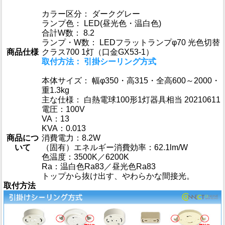
カラー区分： ダークグレー
ランプ色： LED(昼光色・温白色)
合計W数： 8.2
ランプ・W数： LEDフラットランプφ70 光色切替
商品仕様
クラス700 1灯（口金GX53-1）
取付方法： 引掛シーリング方式
本体サイズ： 幅φ350・高315・全高600～2000・
重1.3kg
主な仕様： 白熱電球100形1灯器具相当 20210611
電圧：100V
VA：13
KVA：0.013
商品につ
消費電力：8.2W
いて
（固有）エネルギー消費効率：62.1lm/W
色温度：3500K／6200K
Ra：温白色Ra83／昼光色Ra83
トップから抜け出す、やわらかな間接光。
取付方法