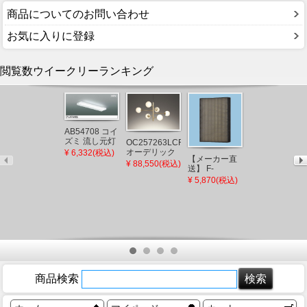
商品についてのお問い合わせ
お気に入りに登録
閲覧数ウイークリーランキング
AB54708 コイ
ズミ 流し元灯
OC257263LCR
XAD1104LCB1
LED（昼白
オーデリック
¥ 6,332(税込)
パナソニック
【メーカー直
色）
シャンデリア
¥ 88,550(税込)
角型ダウンラ
¥ 4,861(税込)
送】 F-
(AB46974L 後
ゴールド LED
イト ブラック
ZSLP40 パナ
継品)
¥ 5,870(税込)
電球色 調光
□100 LED 電
ソニック 天井
球色 調光 拡散
埋込形空気清
(XLGB77532C
浄機 集じんフ
後継品)
ィルター
商品検索