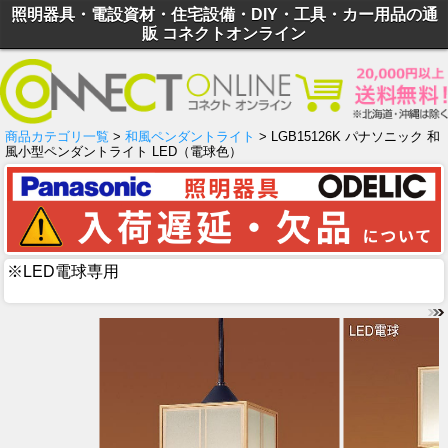
照明器具・電設資材・住宅設備・DIY・工具・カー用品の通
販 コネクトオンライン
商品カテゴリ一覧
>
和風ペンダントライト
> LGB15126K パナソニック 和
風小型ペンダントライト LED（電球色）
※LED電球専用