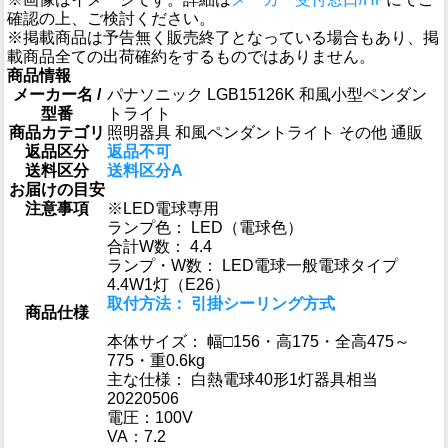
確認の上、ご検討ください。
※掲載商品は予告無く販売終了となっている場合もあり、掲
載商品全ての出荷確約をするものではありません。
商品情報
メーカー名 /
パナソニック LGB15126K 和風小型ペンダン
型番
トライト
商品カテゴリ
照明器具 和風ペンダントライト その他 通販
返品区分
返品不可
送料区分
送料区分A
お届けの目安
注意事項
※LED電球専用
ランプ色： LED（電球色）
合計W数： 4.4
ランプ・W数： LED電球一般電球タイプ
4.4W1灯（E26）
取付方法： 引掛シーリング方式
商品仕様
本体サイズ： 幅□156・高175・全高475～
775・重0.6kg
主な仕様： 白熱電球40形1灯器具相当
20220506
電圧：100V
VA：7.2