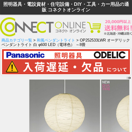
照明器具・電設資材・住宅設備・DIY・工具・カー用品の通
販 コネクトオンライン
商品カテゴリ一覧
>
和風ペンダントライト
> OP252533LWR オーデリック
ペンダントライト 白 φ600 LED（電球色） ～8畳