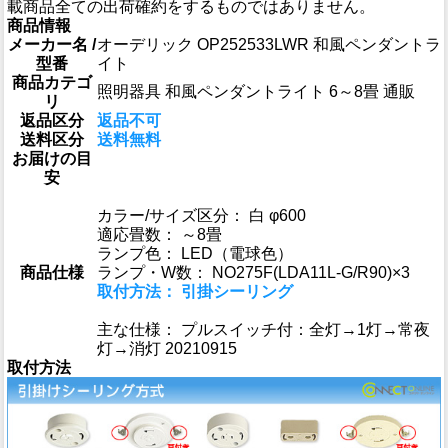
載商品全ての出荷確約をするものではありません。
商品情報
メーカー名 /
オーデリック OP252533LWR 和風ペンダントラ
型番
イト
商品カテゴ
照明器具 和風ペンダントライト 6～8畳 通販
リ
返品区分
返品不可
送料区分
送料無料
お届けの目
安
カラー/サイズ区分： 白 φ600
適応畳数： ～8畳
ランプ色： LED（電球色）
商品仕様
ランプ・W数： NO275F(LDA11L-G/R90)×3
取付方法： 引掛シーリング
主な仕様： プルスイッチ付：全灯→1灯→常夜
灯→消灯 20210915
取付方法