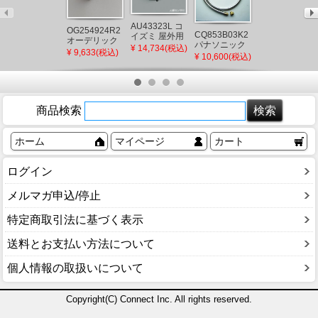
AU43323L コ
OG254924R2
CQ853B03K2
【メーカー直
イズミ 屋外用
オーデリック
パナソニック
送】 F-
スポットライ
¥ 14,734(税込)
屋外用スポッ
¥ 9,633(税込)
シャワーホー
ZSLP40 パナ
ト LED（電球
¥ 10,600(税込)
¥ 5,870(税込)
トライト ブラ
ス メタルホー
ソニック 天井
色） センサー
ック LED(電球
ス L=1200
埋込形空気清
付
色) 広角
(CQ853B03K1
浄機 集じんフ
後継品)
ィルター
商品検索
ホーム
マイページ
カート
ログイン
メルマガ申込/停止
特定商取引法に基づく表示
送料とお支払い方法について
個人情報の取扱いについて
Copyright(C) Connect Inc. All rights reserved.