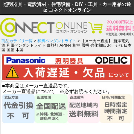
照明器具・電設資材・住宅設備・DIY・工具・カー用品の通
販 コネクトオンライン
商品カテゴリ一覧
>
和風ペンダントライト
> 【メーカー直送】 新洋電気
簾 和風ペンダントライト 白熱灯 AP844 和室 照明 強化和紙 おしゃれ 日本
製 国産 木製
■本商品はメーカー直送品です。
メーカー直送品について ※必ずお読みください。