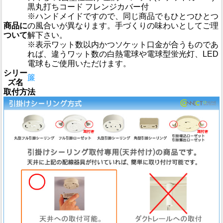
黒丸打ちコード フレンジカバー付
※ハンドメイドですので、同じ商品でもひとつひとつ
商品に
の風合いが異なります。手づくりの味わいとしてご理
ついて
解下さい。
※表示ワット数以内かつソケット口金が合うものであ
れば、違うワット数の白熱電球や電球型蛍光灯、LED
電球もご使用いただけます。
シリー
簾
ズ名
取付方法