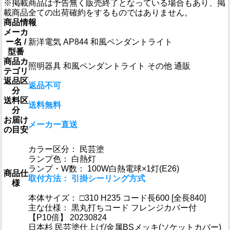
※掲載商品は予告無く販売終了となっている場合もあり、掲
載商品全ての出荷確約をするものではありません。
商品情報
メーカ
ー名 /
新洋電気 AP844 和風ペンダントライト
型番
商品カ
照明器具 和風ペンダントライト その他 通販
テゴリ
返品区
返品不可
分
送料区
送料無料
分
お届け
メーカー直送
の目安
カラー区分： 民芸塗
ランプ色： 白熱灯
ランプ・W数： 100W白熱電球×1灯(E26)
商品仕
取付方法： 引掛シーリング方式
様
本体サイズ： □310 H235 コード長600 [全長840]
主な仕様： 黒丸打ちコード フレンジカバー付
【P10倍】 20230824
日本杉 民芸塗仕上げ/金属BSメッキ(ソケットカバー)