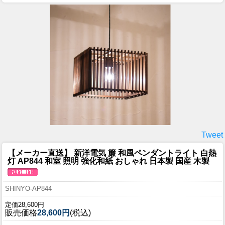
Tweet
【メーカー直送】 新洋電気 簾 和風ペンダントライト 白熱
灯 AP844 和室 照明 強化和紙 おしゃれ 日本製 国産 木製
SHINYO-AP844
定価28,600円
販売価格
28,600円
(税込)