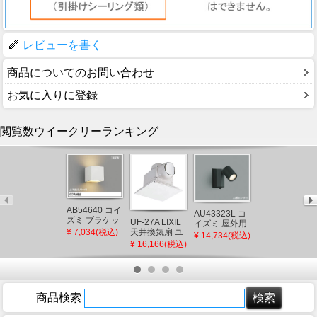
レビューを書く
商品についてのお問い合わせ
お気に入りに登録
閲覧数ウイークリーランキング
AB54640 コイ
AU54604 コイ
AU43323L コ
ズミ ブラケッ
ズミ 屋外用ブ
UF-27A LIXIL
イズミ 屋外用
トライト LED
ラケットライ
天井換気扇 ユ
¥ 7,034(税込)
¥ 7,842(税込)
スポットライ
¥ 14,734(税込)
電球色 調光
ト ブラック
ニットバス用
ト LED（電球
¥ 16,166(税込)
(AB38332L 類
LED（電球
(UF-23A 後継
色） センサー
似品)
色） 下方照射
品)
付
(AU49071L 後
継品)
商品検索