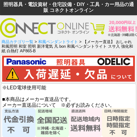
照明器具・電設資材・住宅設備・DIY・工具・カー用品の通
販 コネクトオンライン
商品カテゴリ一覧
>
和風ペンダントライト
> 【メーカー直送】 おしゃれ
和風照明 和室 照明 新洋電気 凡 bon 和風ペンダントライト スサ入 強化和
紙 白熱灯 AP865-B
※LED電球使用可能
■本商品はメーカー直送品です。
メーカー直送品について ※必ずお読みください。