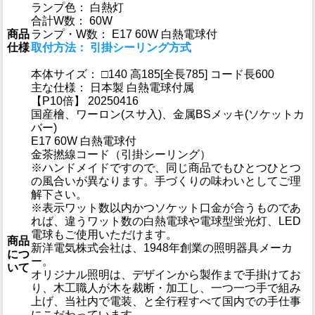
ランプ色： 白熱灯
合計W数： 60W
商品
ランプ・W数： E17 60W 白熱電球付
仕様
取付方法： 引掛シーリング方式
本体サイズ： □140 高185[全長785] コード長600
主な仕様： 日本製 白熱電球付属
【P10倍】 20250416
国産檜、ワーロン(スサ入)、金属BSメッキ(ソケットカ
バー)
E17 60W 白熱電球付
金茶撚線コード（引掛シーリング）
※ハンドメイドですので、同じ商品でもひとつひとつ
の風合いが異なります。手づくりの味わいとしてご理
解下さい。
※表示ワット数以内かつソケット口金が合うものであ
れば、違うワット数の白熱電球や電球型蛍光灯、LED
電球もご使用いただけます。
商品
新洋電気株式会社は、1948年創業の照明器具メーカ
につ
ー。
いて
オリジナル照明は、デザインから製作まで手掛けてお
り、木工職人が木を裁断・加工し、一つ一つ手で組み
上げ、当社内で電装、と全行程すべて国内での手仕事
にこだわっています。