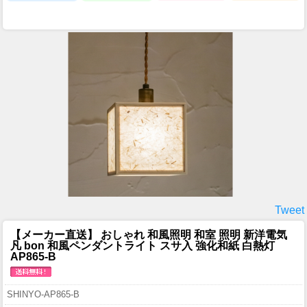
Tweet
【メーカー直送】 おしゃれ 和風照明 和室 照明 新洋電気
凡 bon 和風ペンダントライト スサ入 強化和紙 白熱灯
AP865-B
SHINYO-AP865-B