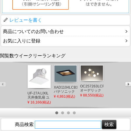
レビューを書く
商品についてのお問い合わせ
お気に入りに登録
閲覧数ウイークリーランキング
OC257263LCR
XAD1104LCB1
AB54640 コイ
オーデリック
パナソニック
ズミ ブラケッ
UF-27A LIXIL
シャンデリア
¥ 88,550(税込)
角型ダウンラ
トライト LED
¥ 4,861(税込)
天井換気扇 ユ
¥ 7,034(税込)
ゴールド LED
イト ブラック
電球色 調光
ニットバス用
¥ 16,166(税込)
電球色 調光
□100 LED 電
(AB38332L 類
(UF-23A 後継
球色 調光 拡散
似品)
品)
(XLGB77532CB1
後継品)
商品検索