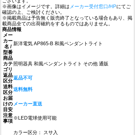
ございます。
※画像はイメージです。詳細は
メーカー受付窓口/HP
にてご
確認の上、ご検討ください。
※掲載商品は予告無く販売終了となっている場合もあり、掲
載商品全ての出荷確約をするものではありません。
商品情報
メー
カー
新洋電気 AP865-B 和風ペンダントライト
名 /
型番
商品
カテ
照明器具 和風ペンダントライト その他 通販
ゴリ
返品
返品不可
区分
送料
送料無料
区分
お届
けの
メーカー直送
目安
注意
※LED電球使用可能
事項
カラー区分： スサ入