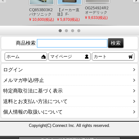
AU54604 コイ
OG254924R2
ズミ 屋外用ブ
CQ853B03K2
【メーカー直
オーデリック
ラケットライ
パナソニック
送】 F-
¥ 7,842(税込)
屋外用スポッ
¥ 9,633(税込)
ト ブラック
シャワーホー
ZSLP40 パナ
¥ 10,600(税込)
¥ 5,870(税込)
トライト ブラ
LED（電球
ス メタルホー
ソニック 天井
ック LED(電球
色） 下方照射
ス L=1200
埋込形空気清
色) 広角
(AU49071L 後
(CQ853B03K1
浄機 集じんフ
継品)
後継品)
ィルター
商品検索
ホーム
マイページ
カート
ログイン
メルマガ申込/停止
特定商取引法に基づく表示
送料とお支払い方法について
個人情報の取扱いについて
Copyright(C) Connect Inc. All rights reserved.