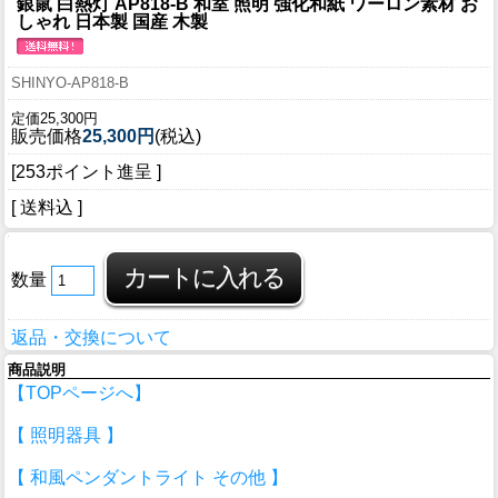
銀鼠 白熱灯 AP818-B 和室 照明 強化和紙 ワーロン素材 お
しゃれ 日本製 国産 木製
SHINYO-AP818-B
定価25,300円
販売価格
25,300円
(税込)
[253ポイント進呈 ]
[ 送料込 ]
数量
返品・交換について
商品説明
【TOPページへ】
【 照明器具 】
【 和風ペンダントライト その他 】