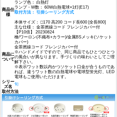
ランプ色： 白熱灯
ランプ・W数： 60W白熱電球×1灯(E17)
商品仕
取付方法： 引掛シーリング方式
様
本体サイズ： □170 高200 コード長600 [全長800]
主な仕様： 金茶撚線コード フレンジカバー付
【P10倍】 20230824
檜/ワーロン(不織布+カラー)/金属BSメッキ(ソケット
カバー)
金茶撚線コード フレンジカバー付
※ハンドメイドですので、同じ商品でもひとつひとつ
商品に
の風合いが異なります。手づくりの味わいとしてご理
ついて
解下さい。
※表示ワット数以内かつソケット口金が合うものであ
れば、違うワット数の白熱電球や電球型蛍光灯、LED
電球もご使用いただけます。
シリー
旬
ズ名
取付方法