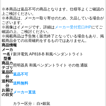
※本商品は返品不可の商品となります。仕様等よくご確認の
上ご検討ください。
※本商品は、メーカー取り寄せのため、欠品している場合が
ございます。
※画像はイメージです。詳細は
メーカー受付窓口/HP
にてご
確認の上、ご検討ください。
※掲載商品は予告無く販売終了となっている場合もあり、掲
載商品全ての出荷確約をするものではありません。
商品情報
メーカ
ー名 /
新洋電気 AP818-B 和風ペンダントライト
型番
商品カ
照明器具 和風ペンダントライト その他 通販
テゴリ
返品区
返品不可
分
送料区
送料無料
分
お届け
メーカー直送
の目安
カラー区分： 白×銀鼠