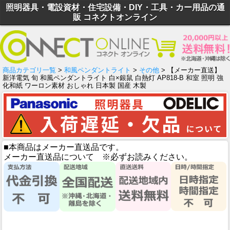
照明器具・電設資材・住宅設備・DIY・工具・カー用品の通
販 コネクトオンライン
商品カテゴリ一覧
>
和風ペンダントライト
>
その他
> 【メーカー直送】
新洋電気 旬 和風ペンダントライト 白×銀鼠 白熱灯 AP818-B 和室 照明 強
化和紙 ワーロン素材 おしゃれ 日本製 国産 木製
■本商品はメーカー直送品です。
メーカー直送品について ※必ずお読みください。