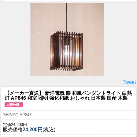
Tweet
【メーカー直送】 新洋電気 簾 和風ペンダントライト 白熱
灯 AP846 和室 照明 強化和紙 おしゃれ 日本製 国産 木製
SHINYO-AP846
定価24,200円
販売価格
24,200円
(税込)