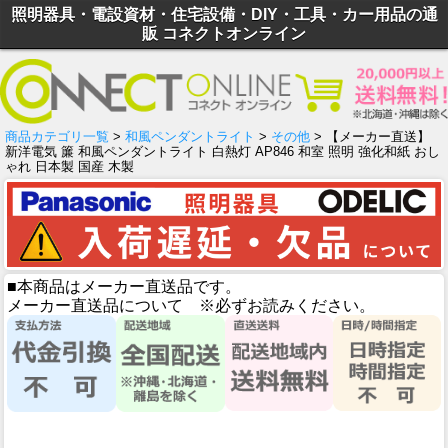
照明器具・電設資材・住宅設備・DIY・工具・カー用品の通
販 コネクトオンライン
商品カテゴリ一覧
>
和風ペンダントライト
>
その他
> 【メーカー直送】
新洋電気 簾 和風ペンダントライト 白熱灯 AP846 和室 照明 強化和紙 おし
ゃれ 日本製 国産 木製
■本商品はメーカー直送品です。
メーカー直送品について ※必ずお読みください。