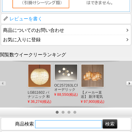
レビューを書く
商品についてのお問い合わせ
お気に入りに登録
閲覧数ウイークリーランキング
OC257263LCR
オーデリック
OG254621R
LGB11602 パ
【メーカー直
シャンデリア
¥ 88,550(税込)
オーデリック
ナソニック 和
送】 新洋電気
ゴールド LED
門柱灯 シルバ
¥ 13,734(税込)
風ペンダント
冊 和風ペンダ
¥ 36,274(税込)
¥ 97,900(税込)
電球色 調光
ー LED（電球
ライト プルス
ントライト 白
色） 門灯 セン
イッチ付 φ550
熱灯 AP882 和
サー付
LED（電球
室 照明 強化和
色） ～8畳
紙 おしゃれ 日
本製 国産 木製
商品検索