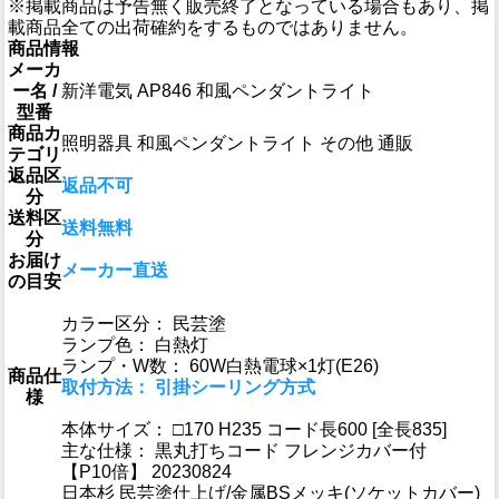
※掲載商品は予告無く販売終了となっている場合もあり、掲
載商品全ての出荷確約をするものではありません。
商品情報
メーカ
ー名 /
新洋電気 AP846 和風ペンダントライト
型番
商品カ
照明器具 和風ペンダントライト その他 通販
テゴリ
返品区
返品不可
分
送料区
送料無料
分
お届け
メーカー直送
の目安
カラー区分： 民芸塗
ランプ色： 白熱灯
ランプ・W数： 60W白熱電球×1灯(E26)
商品仕
取付方法： 引掛シーリング方式
様
本体サイズ： □170 H235 コード長600 [全長835]
主な仕様： 黒丸打ちコード フレンジカバー付
【P10倍】 20230824
日本杉 民芸塗仕上げ/金属BSメッキ(ソケットカバー)