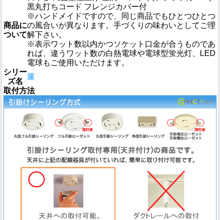
黒丸打ちコード フレンジカバー付
※ハンドメイドですので、同じ商品でもひとつひとつ
商品に
の風合いが異なります。手づくりの味わいとしてご理
ついて
解下さい。
※表示ワット数以内かつソケット口金が合うものであ
れば、違うワット数の白熱電球や電球型蛍光灯、LED
電球もご使用いただけます。
シリー
簾
ズ名
取付方法