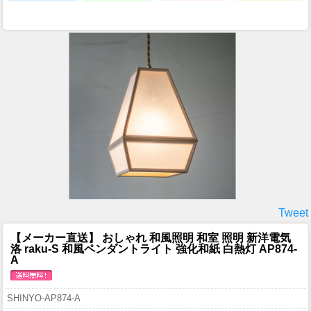
Tweet
【メーカー直送】 おしゃれ 和風照明 和室 照明 新洋電気
洛 raku-S 和風ペンダントライト 強化和紙 白熱灯 AP874-
A
SHINYO-AP874-A