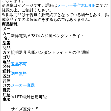
ございます。
※画像はイメージです。詳細は
メーカー受付窓口/HP
にてご
確認の上、ご検討ください。
※掲載商品は予告無く販売終了となっている場合もあり、掲
載商品全ての出荷確約をするものではありません。
商品情報
メー
カー
新洋電気 AP874-A 和風ペンダントライト
名 /
型番
商品
カテ
照明器具 和風ペンダントライト その他 通販
ゴリ
返品
返品不可
区分
送料
送料無料
区分
お届
けの
メーカー直送
目安
注意
※LED電球使用可能
事項
サイズ区分： S