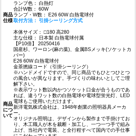
ランプ色： 白熱灯
合計W数： 60W
商品
ランプ・W数： E26 60W 白熱電球付
仕様
取付方法： 引掛シーリング方式
本体サイズ： □180 高280
主な仕様： 日本製 白熱電球付属
【P10倍】 20250416
国産杉、ワーロン(麻の葉)、金属BSメッキ(ソケットカ
バー)
E26 60W 白熱電球付
金茶撚線コード（引掛シーリング）
※ハンドメイドですので、同じ商品でもひとつひとつ
の風合いが異なります。手づくりの味わいとしてご理
解下さい。
※表示ワット数以内かつソケット口金が合うものであ
れば、違うワット数の白熱電球や電球型蛍光灯、LED
電球もご使用いただけます。
商品
新洋電気株式会社は、1948年創業の照明器具メーカ
につ
ー。
いて
オリジナル照明は、デザインから製作まで手掛けてお
り、木工職人が木を裁断・加工し、一つ一つ手で組み
上げ、当社内で電装、と全行程すべて国内での手仕事
にこだわっています。