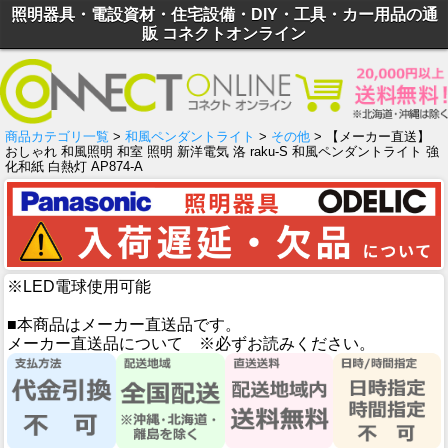
照明器具・電設資材・住宅設備・DIY・工具・カー用品の通
販 コネクトオンライン
商品カテゴリ一覧
>
和風ペンダントライト
>
その他
> 【メーカー直送】
おしゃれ 和風照明 和室 照明 新洋電気 洛 raku-S 和風ペンダントライト 強
化和紙 白熱灯 AP874-A
※LED電球使用可能
■本商品はメーカー直送品です。
メーカー直送品について ※必ずお読みください。