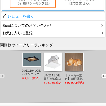
レビューを書く
商品についてのお問い合わせ
お気に入りに登録
閲覧数ウイークリーランキング
XAD1104LCB1
パナソニック
UF-27A LIXIL
【メーカー直
CQ853B03K2
角型ダウンラ
¥ 4,861(税込)
天井換気扇 ユ
送】 新洋電気
パナソニック
イト ブラック
ニットバス用
冊 和風ペンダ
シャワーホー
¥ 16,166(税込)
¥ 97,900(税込)
¥ 10,600(税込)
□100 LED 電
(UF-23A 後継
ントライト 白
ス メタルホー
球色 調光 拡散
品)
熱灯 AP882 和
ス L=1200
(XLGB77532CB1
室 照明 強化和
(CQ853B03K1
後継品)
紙 おしゃれ 日
後継品)
本製 国産 木製