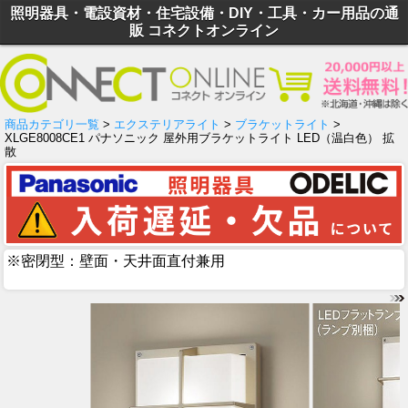
照明器具・電設資材・住宅設備・DIY・工具・カー用品の通
販 コネクトオンライン
商品カテゴリ一覧
>
エクステリアライト
>
ブラケットライト
>
XLGE8008CE1 パナソニック 屋外用ブラケットライト LED（温白色） 拡
散
※密閉型：壁面・天井面直付兼用