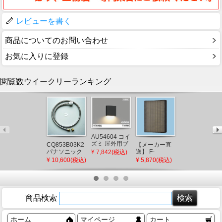
レビューを書く
商品についてのお問い合わせ
お気に入りに登録
閲覧数ウイークリーランキング
XAD1104LCB1
AU54604 コイ
パナソニック
ズミ 屋外用ブ
CQ853B03K2
【メーカー直
角型ダウンラ
ラケットライ
¥ 4,861(税込)
パナソニック
送】 F-
¥ 7,842(税込)
イト ブラック
ト ブラック
シャワーホー
ZSLP40 パナ
¥ 10,600(税込)
¥ 5,870(税込)
□100 LED 電
LED（電球
ス メタルホー
ソニック 天井
球色 調光 拡散
色） 下方照射
ス L=1200
埋込形空気清
(XLGB77532C
(AU49071L 後
(CQ853B03K1
浄機 集じんフ
後継品)
継品)
後継品)
ィルター
商品検索
ホーム
マイページ
カート