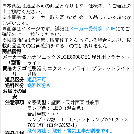
※本商品は返品不可の商品となります。仕様等よくご確認の
上ご検討ください。
※本商品は、メーカー取り寄せのため、欠品している場合が
ございます。
※画像はイメージです。詳細は
メーカー受付窓口/HP
にてご
確認の上、ご検討ください。
※掲載商品は予告無く販売終了となっている場合もあり、掲
載商品全ての出荷確約をするものではありません。
商品情報
メーカー名
パナソニック XLGE8008CE1 屋外用ブラケット
/ 型番
ライト
商品カテゴ
照明器具 エクステリアライト ブラケットライト
リ
通販
返品区分
返品不可
送料区分
送料区分A
お届けの目
安
注意事項
※密閉型：壁面・天井面直付兼用
ランプ色： LED（温白色）
合計W数： 7.7
ランプ・W数： LEDフラットランプφ70 クラス
700 1灯（口金GX53-1）
取付方法： 取付・電気工事が必要です。
商品仕様