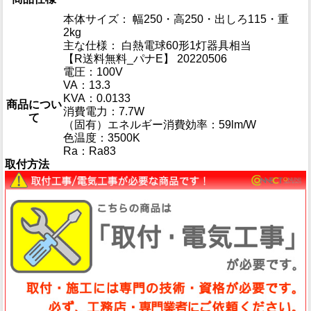
本体サイズ： 幅250・高250・出しろ115・重
2kg
主な仕様： 白熱電球60形1灯器具相当
【R送料無料_パナE】 20220506
電圧：100V
VA：13.3
KVA：0.0133
商品につい
消費電力：7.7W
て
（固有）エネルギー消費効率：59lm/W
色温度：3500K
Ra：Ra83
取付方法