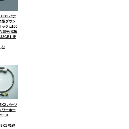
LCB1 パナ
角型ダウン
ック □100
色 調光 拡散
532CB1 後
税込)
03K2 パナソ
ャワーホー
ホース
03K1 後継