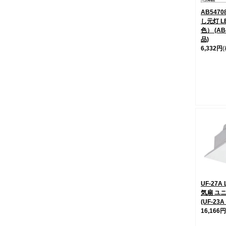
AB547
し元灯 L
色） (AB
品)
6,332円
UF-27A 
気扇 ユ
(UF-23
16,166円