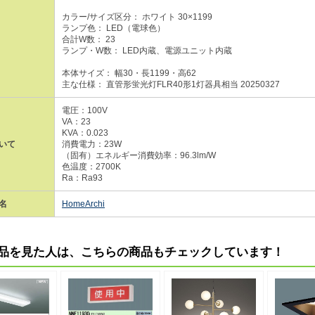
カラー/サイズ区分： ホワイト 30×1199
ランプ色： LED（電球色）
合計W数： 23
ランプ・W数： LED内蔵、電源ユニット内蔵
本体サイズ： 幅30・長1199・高62
主な仕様： 直管形蛍光灯FLR40形1灯器具相当 20250327
電圧：100V
VA：23
KVA：0.023
いて
消費電力：23W
（固有）エネルギー消費効率：96.3lm/W
色温度：2700K
Ra：Ra93
名
HomeArchi
品を見た人は、こちらの商品もチェックしています！