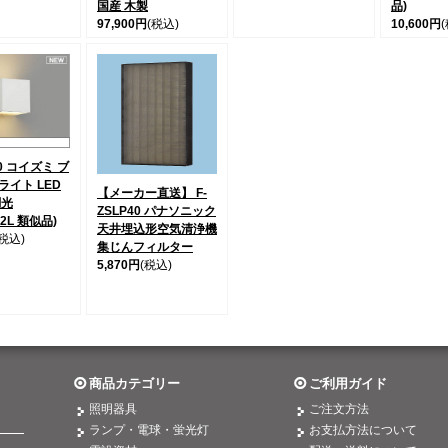
国産 木製
品)
97,900円
(税込)
10,600円
40 コイズミ ブ
ライト LED
【メーカー直送】 F-
調光
ZSLP40 パナソニック
32L 類似品)
天井埋込形空気清浄機
(税込)
集じんフィルター
5,870円
(税込)
商品カテゴリー
ご利用ガイド
照明器具
ご注文方法
ランプ・電球・蛍光灯
お支払方法について