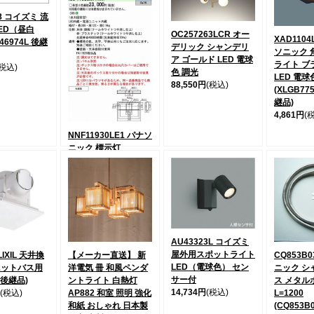
08 コイズミ 流
ED（昼白
OC257263LCR オー
XAD1104
46974L 後継
デリック シャンデリ
ソニック 
ア ゴールド LED 電球
ライト ブラ
(税込)
色 調光
LED 電球
88,550円
(税込)
(XLGB77
継品)
4,861円
(
NNF11930LE1 パナソ
ニック 標示灯
LED（昼白色）
8,945円
(税込)
AU43323L コイズミ
屋外用スポットライト
LIXIL 天井換
【メーカー直送】 新
CQ853B
LED（電球色） セン
ニットバス用
洋電気 冊 和風ペンダ
ニック シ
サー付
A 後継品)
ントライト 白熱灯
ス メタル
14,734円
(税込)
(税込)
AP882 和室 照明 強化
L=1200
和紙 おしゃれ 日本製
(CQ853B