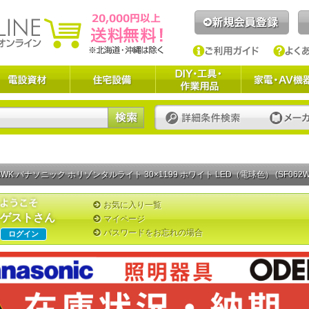
2WK パナソニック ホリゾンタルライト 30×1199 ホワイト LED（電球色） (SF062W
お気に入り一覧
ゲストさん
マイページ
パスワードをお忘れの場合
ログイン