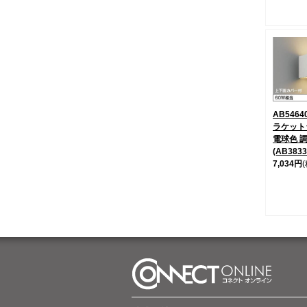
AB546
ラケット
電球色 
(AB383
7,034円