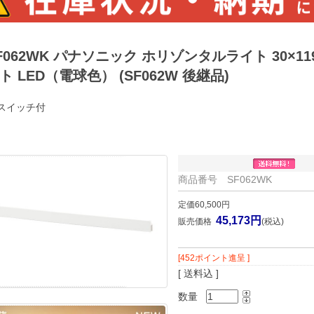
F062WK パナソニック ホリゾンタルライト 30×11
ト LED（電球色） (SF062W 後継品)
スイッチ付
商品番号 SF062WK
定価60,500円
45,173円
販売価格
(税込)
[452ポイント進呈 ]
[ 送料込 ]
数量