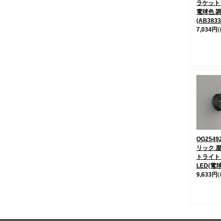
ラケット
電球色 
(AB383
7,034円
OG2549
リック 
トライト
LED(電
9,633円