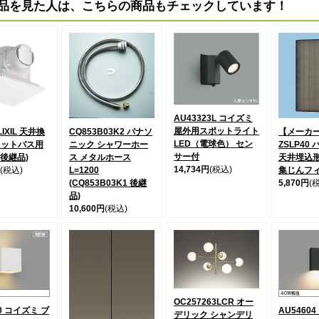
品を見た人は、こちらの商品もチェックしています！
AU43323L コイズミ
屋外用スポットライト
LIXIL 天井換
CQ853B03K2 パナソ
【メーカー
LED（電球色） セン
ニットバス用
ニック シャワーホー
ZSLP40
サー付
A 後継品)
ス メタルホース
天井埋込
14,734円
(税込)
(税込)
L=1200
集じんフ
(CQ853B03K1 後継
5,870円
(
品)
10,600円
(税込)
OC257263LCR オー
40 コイズミ ブ
AU5460
デリック シャンデリ