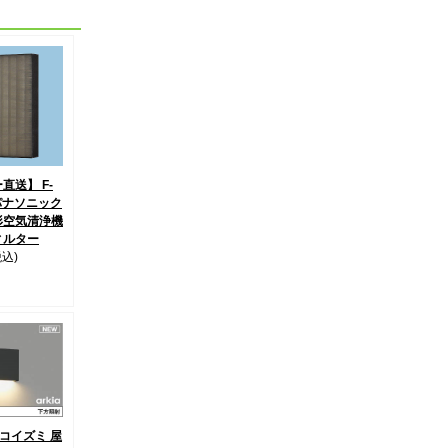
直送】 F-
 パナソニック
形空気清浄機
ィルター
税込)
4 コイズミ 屋