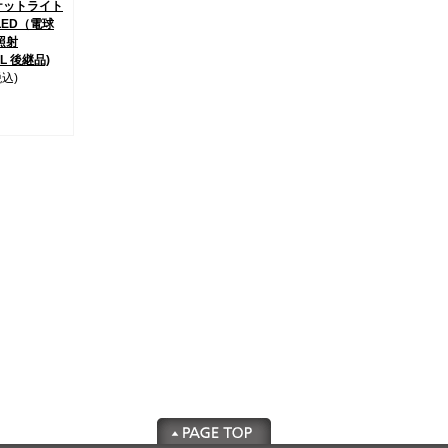
ケットライト
LED（電球
照射
1L 後継品)
税込)