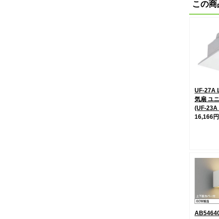
この商
UF-27A 
気扇 ユ
(UF-23
16,166円
AB546