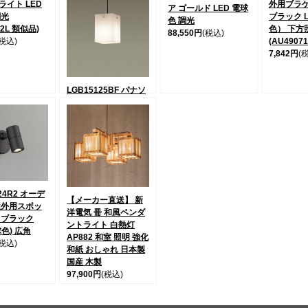
ライト LED
外用ブラ
ア ゴールド LED 電球
調光
ブラック 
色 調光
32L 類似品)
色） 下方
88,550円
(税込)
(税込)
(AU4907
7,842円
(
LGB15125BF パナソ
ニック 吹き抜け用ペ
ンダントライト Sサイ
ズ ブラック LED（電
球色） (LGB15125BZ
後継)
26,766円
(税込)
24R2 オーデ
【メーカー直送】 新
屋外用スポッ
洋電気 冊 和風ペンダ
 ブラック
ントライト 白熱灯
球色) 広角
AP882 和室 照明 強化
(税込)
和紙 おしゃれ 日本製
国産 木製
97,900円
(税込)