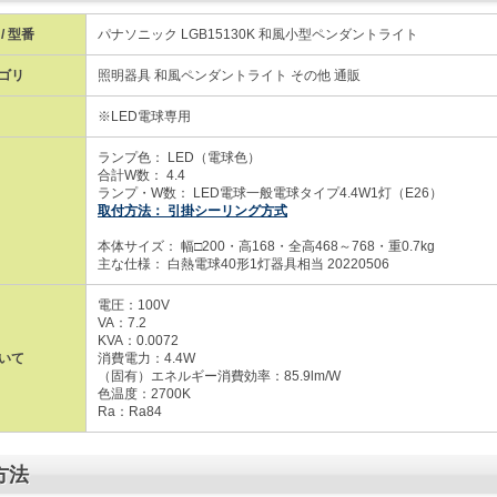
/ 型番
パナソニック LGB15130K 和風小型ペンダントライト
ゴリ
照明器具 和風ペンダントライト その他 通販
※LED電球専用
ランプ色： LED（電球色）
合計W数： 4.4
ランプ・W数： LED電球一般電球タイプ4.4W1灯（E26）
取付方法： 引掛シーリング方式
本体サイズ： 幅□200・高168・全高468～768・重0.7kg
主な仕様： 白熱電球40形1灯器具相当 20220506
電圧：100V
VA：7.2
KVA：0.0072
いて
消費電力：4.4W
（固有）エネルギー消費効率：85.9lm/W
色温度：2700K
Ra：Ra84
方法