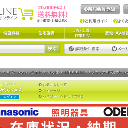
具
和風ペンダントライト
その他
LGB15130K パナソニック 和風小型ペ
お気に入り一覧
ゲストさん
マイページ
パスワードをお忘れの場合
ログイン