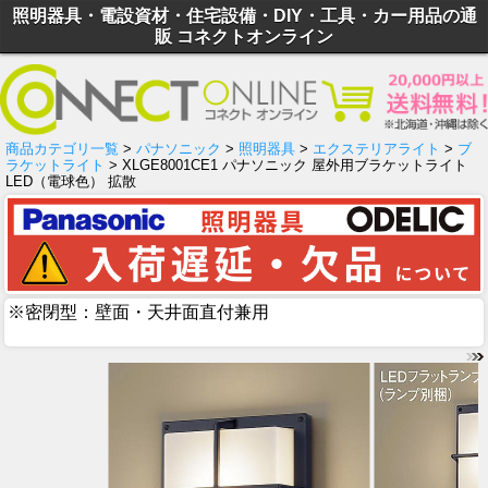
照明器具・電設資材・住宅設備・DIY・工具・カー用品の通
販 コネクトオンライン
商品カテゴリ一覧
>
パナソニック
>
照明器具
>
エクステリアライト
>
ブ
ラケットライト
> XLGE8001CE1 パナソニック 屋外用ブラケットライト
LED（電球色） 拡散
※密閉型：壁面・天井面直付兼用