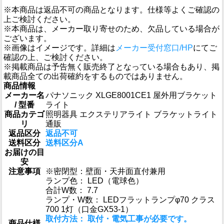
※本商品は返品不可の商品となります。仕様等よくご確認の
上ご検討ください。
※本商品は、メーカー取り寄せのため、欠品している場合が
ございます。
※画像はイメージです。詳細は
メーカー受付窓口/HP
にてご
確認の上、ご検討ください。
※掲載商品は予告無く販売終了となっている場合もあり、掲
載商品全ての出荷確約をするものではありません。
商品情報
メーカー名
パナソニック XLGE8001CE1 屋外用ブラケット
/ 型番
ライト
商品カテゴ
照明器具 エクステリアライト ブラケットライト
リ
通販
返品区分
返品不可
送料区分
送料区分A
お届けの目
安
注意事項
※密閉型：壁面・天井面直付兼用
ランプ色： LED（電球色）
合計W数： 7.7
ランプ・W数： LEDフラットランプφ70 クラス
700 1灯（口金GX53-1）
取付方法： 取付・電気工事が必要です。
商品仕様