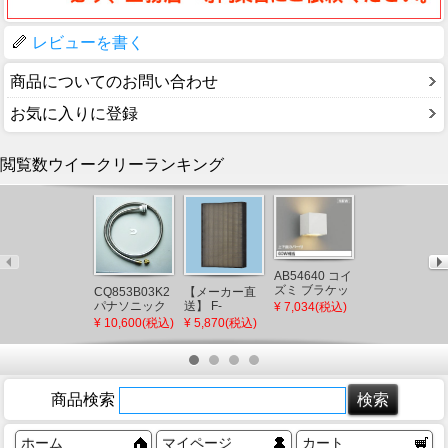
レビューを書く
商品についてのお問い合わせ
お気に入りに登録
閲覧数ウイークリーランキング
OC257263LC
AB54640 コイ
オーデリック
ズミ ブラケッ
CQ853B03K2
【メーカー直
シャンデリア
¥ 88,550(税込)
トライト LED
パナソニック
送】 F-
¥ 7,034(税込)
ゴールド LED
電球色 調光
シャワーホー
ZSLP40 パナ
¥ 10,600(税込)
¥ 5,870(税込)
電球色 調光
(AB38332L 類
ス メタルホー
ソニック 天井
似品)
ス L=1200
埋込形空気清
(CQ853B03K1
浄機 集じんフ
後継品)
ィルター
商品検索
ホーム
マイページ
カート