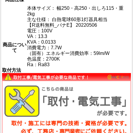
本体サイズ： 幅250・高250・出しろ115・重
2kg
主な仕様： 白熱電球60形1灯器具相当
【R送料無料_パナE】 20220506
電圧：100V
VA：13.3
KVA：0.0133
商品につい
消費電力：7.7W
て
（固有）エネルギー消費効率：59lm/W
色温度：2700K
Ra：Ra83
取付方法