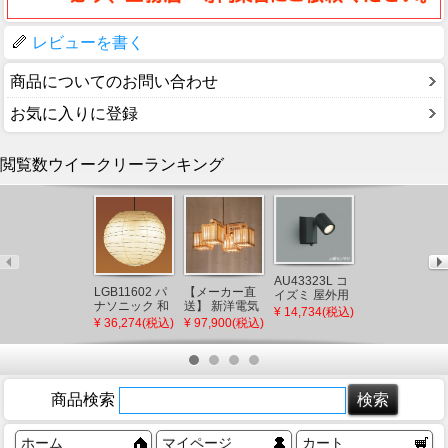
レビューを書く
商品についてのお問い合わせ
お気に入りに登録
閲覧数ウイークリーランキング
AU43323L コ
OG254924R2
LGB11602 パ
【メーカー直
イズミ 屋外用
オーデリック
ナソニック 和
送】 新洋電気
スポットライ
¥ 14,734(税込)
屋外用スポッ
¥ 9,633(税込)
風ペンダント
冊 和風ペンダ
ト LED（電球
¥ 36,274(税込)
¥ 97,900(税込)
トライト ブラ
ライト プルス
ントライト 白
色） センサー
ック LED(電球
イッチ付 φ550
熱灯 AP882 和
付
色) 広角
LED（電球
室 照明 強化和
色） ～8畳
紙 おしゃれ 日
本製 国産 木製
商品検索
ホーム
マイページ
カート