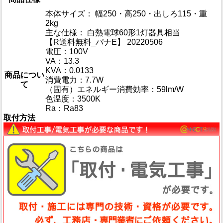
本体サイズ： 幅250・高250・出しろ115・重
2kg
主な仕様： 白熱電球60形1灯器具相当
【R送料無料_パナE】 20220506
電圧：100V
VA：13.3
KVA：0.0133
商品につい
消費電力：7.7W
て
（固有）エネルギー消費効率：59lm/W
色温度：3500K
Ra：Ra83
取付方法