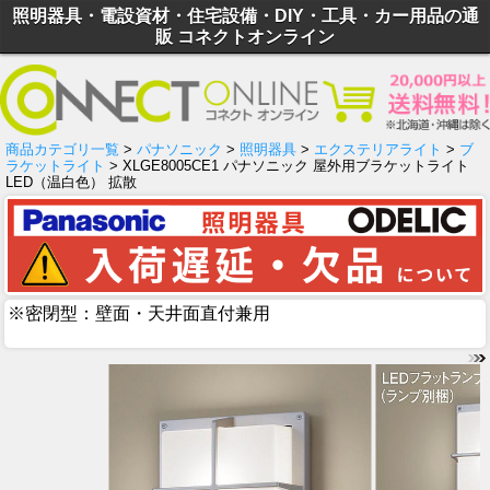
照明器具・電設資材・住宅設備・DIY・工具・カー用品の通
販 コネクトオンライン
商品カテゴリ一覧
>
パナソニック
>
照明器具
>
エクステリアライト
>
ブ
ラケットライト
> XLGE8005CE1 パナソニック 屋外用ブラケットライト
LED（温白色） 拡散
※密閉型：壁面・天井面直付兼用