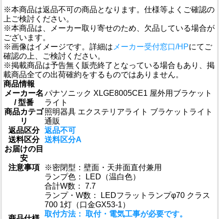
※本商品は返品不可の商品となります。仕様等よくご確認の
上ご検討ください。
※本商品は、メーカー取り寄せのため、欠品している場合が
ございます。
※画像はイメージです。詳細は
メーカー受付窓口/HP
にてご
確認の上、ご検討ください。
※掲載商品は予告無く販売終了となっている場合もあり、掲
載商品全ての出荷確約をするものではありません。
商品情報
メーカー名
パナソニック XLGE8005CE1 屋外用ブラケット
/ 型番
ライト
商品カテゴ
照明器具 エクステリアライト ブラケットライト
リ
通販
返品区分
返品不可
送料区分
送料区分A
お届けの目
安
注意事項
※密閉型：壁面・天井面直付兼用
ランプ色： LED（温白色）
合計W数： 7.7
ランプ・W数： LEDフラットランプφ70 クラス
700 1灯（口金GX53-1）
取付方法： 取付・電気工事が必要です。
商品仕様