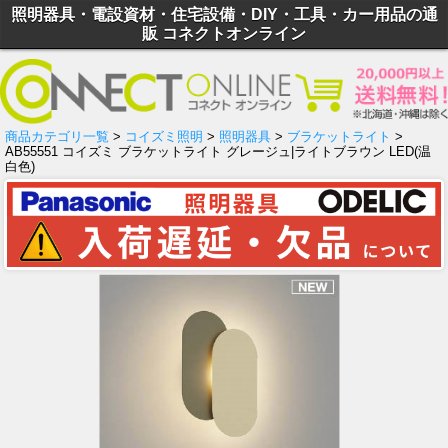
照明器具・電設資材・住宅設備・DIY・工具・カー用品の通
販 コネクトオンライン
商品カテゴリ一覧
>
コイズミ照明
>
照明器具
>
ブラケットライト
>
AB55551 コイズミ ブラケットライト グレージュ|ライトブラウン LED(温
白色)