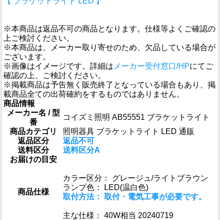
【 ブラケットライト LED 】
※本商品は返品不可の商品となります。仕様等よくご確認の
上ご検討ください。
※本商品は、メーカー取り寄せのため、欠品している場合が
ございます。
※画像はイメージです。詳細は
メーカー受付窓口/HP
にてご
確認の上、ご検討ください。
※掲載商品は予告無く販売終了となっている場合もあり、掲
載商品全ての出荷確約をするものではありません。
商品情報
メーカー名 / 型
コイズミ照明 AB55551 ブラケットライト
番
商品カテゴリ
照明器具 ブラケットライト LED 通販
返品区分
返品不可
送料区分
送料区分A
お届けの目安
カラー区分： グレージュ/ライトブラウン
ランプ色： LED(温白色)
商品仕様
取付方法： 取付・電気工事が必要です。
主な仕様： 40W相当 20240719