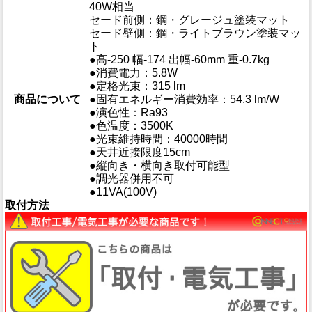
40W相当
セード前側：鋼・グレージュ塗装マット
セード壁側：鋼・ライトブラウン塗装マッ
ト
●高-250 幅-174 出幅-60mm 重-0.7kg
●消費電力：5.8W
●定格光束：315 lm
商品について
●固有エネルギー消費効率：54.3 lm/W
●演色性：Ra93
●色温度：3500K
●光束維持時間：40000時間
●天井近接限度15cm
●縦向き・横向き取付可能型
●調光器併用不可
●11VA(100V)
取付方法