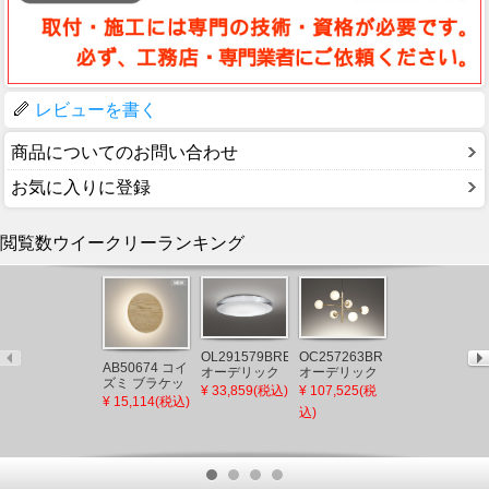
レビューを書く
商品についてのお問い合わせ
お気に入りに登録
閲覧数ウイークリーランキング
OL291579BRE
OC257263BR
OL291603BR
AB50674 コイ
オーデリック
オーデリック
オーデリック
ズミ ブラケッ
シーリングラ
シャンデリア
シーリングラ
¥ 33,859(税込)
¥ 107,525(税
¥ 32,852(税込)
ト LED（電球
¥ 15,114(税込)
イト 住宅用非
LED 調色 調光
イト グレー
込)
色）
常灯付 LED 調
Bluetooth
LED 調色 調光
色 調光
Bluetooth ～
Bluetooth ～
12畳
12畳