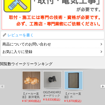
レビューを書く
商品についてのお問い合わせ
お気に入りに登録
閲覧数ウイークリーランキング
AU43323L コ
OG254924R2
【メーカー直
【メーカー直
イズミ 屋外用
オーデリック
送】 新洋電気
送】 F-
スポットライ
¥ 14,734(税込)
屋外用スポッ
¥ 9,633(税込)
冊 和風ペンダ
ZSLP40 パナ
ト LED（電球
¥ 97,900(税込)
¥ 5,870(税込)
トライト ブラ
ントライト 白
ソニック 天井
色） センサー