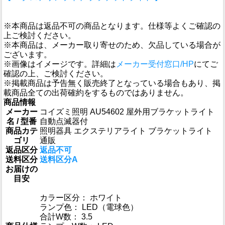
※本商品は返品不可の商品となります。仕様等よくご確認の
上ご検討ください。
※本商品は、メーカー取り寄せのため、欠品している場合が
ございます。
※画像はイメージです。詳細は
メーカー受付窓口/HP
にてご
確認の上、ご検討ください。
※掲載商品は予告無く販売終了となっている場合もあり、掲
載商品全ての出荷確約をするものではありません。
商品情報
メーカー
コイズミ照明 AU54602 屋外用ブラケットライト
名 / 型番
自動点滅器付
商品カテ
照明器具 エクステリアライト ブラケットライト
ゴリ
通販
返品区分
返品不可
送料区分
送料区分A
お届けの
目安
カラー区分： ホワイト
ランプ色： LED（電球色）
合計W数： 3.5