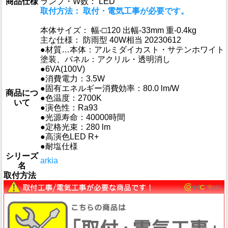
商品仕様
ランプ・W数： LED
取付方法： 取付・電気工事が必要です。
本体サイズ： 幅-□120 出幅-33mm 重-0.4kg
主な仕様： 防雨型 40W相当 20230612
●材質…本体：アルミダイカスト・サテンホワイト
塗装、パネル：アクリル・透明消し
●6VA(100V)
●消費電力：3.5W
●固有エネルギー消費効率：80.0 lm/W
商品につ
●色温度：2700K
いて
●演色性：Ra93
●光源寿命：40000時間
●定格光束：280 lm
●高演色LED R+
●耐塩仕様
シリーズ
arkia
名
取付方法