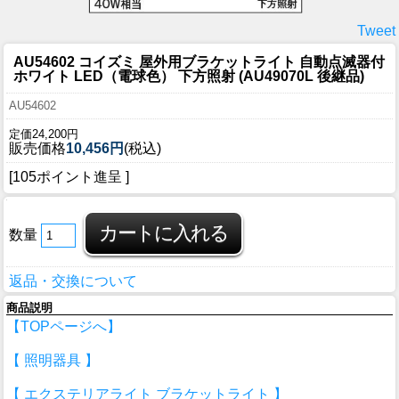
Tweet
AU54602 コイズミ 屋外用ブラケットライト 自動点滅器付
ホワイト LED（電球色） 下方照射 (AU49070L 後継品)
AU54602
定価24,200円
販売価格
10,456円
(税込)
[105ポイント進呈 ]
数量
返品・交換について
商品説明
【TOPページへ】
【 照明器具 】
【 エクステリアライト ブラケットライト 】