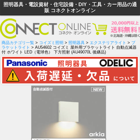
照明器具・電設資材・住宅設備・DIY・工具・カー用品の通
販 コネクトオンライン
商品カテゴリ一覧
>
コイズミ照明
>
照明器具
>
エクステリアライト
>
ブ
ラケットライト
> AU54602 コイズミ 屋外用ブラケットライト 自動点滅器
付 ホワイト LED（電球色） 下方照射 (AU49070L 後継品)