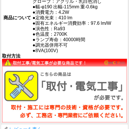
グローブ：アクリル・乳白色消し
●幅-φ190 出幅-115mm 重-0.6kg
●消費電力：4.2W
商品について
●定格光束：410 lm
●固有エネルギー消費効率：97.6 lm/W
●演色性：Ra93
●色温度：2700K
●ランプ寿命：40000時間
●調光器併用不可
●8VA(100V)
取付方法