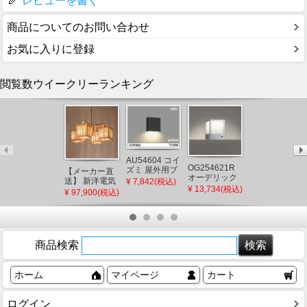
レビューを書く
商品についてのお問い合わせ
お気に入りに登録
閲覧数ウイークリーランキング
AU54604 コイ
OG254621R
ズミ 屋外用ブ
【メーカー直
THC18R
オーデリック
ラケットライ
送】 新洋電気
TOTO 洗面所
¥ 7,842(税込)
門柱灯 シルバ
¥ 13,734(税込)
ト ブラック
冊 和風ペンダ
部品 洗面所水
¥ 97,900(税込)
¥ 11,733(税込)
ー LED（電球
LED（電球
ントライト 白
栓 シャワーヘ
色） 門灯 セン
色） 下方照射
熱灯 AP882 和
ッド部
サー付
(AU49071L 後
室 照明 強化和
（TL385型
継品)
紙 おしゃれ 日
用）
本製 国産 木製
商品検索
ホーム
マイページ
カート
ログイン