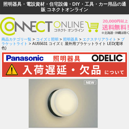
照明器具・電設資材・住宅設備・DIY・工具・カー用品の通
販 コネクトオンライン
商品カテゴリ一覧
>
コイズミ照明
>
照明器具
>
エクステリアライト
>
ブ
ラケットライト
> AU55631 コイズミ 屋外用ブラケットライト LED(電球
色)