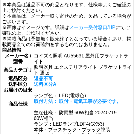
※本商品は返品不可の商品となります。仕様等よくご確認の
上ご検討ください。
※本商品は、メーカー取り寄せのため、欠品している場合が
ございます。
※画像はイメージです。詳細は
メーカー受付窓口/HP
にてご
確認の上、ご検討ください。
※掲載商品は予告無く販売終了となっている場合もあり、掲
載商品全ての出荷確約をするものではありません。
商品情報
メーカー名 /
コイズミ照明 AU55631 屋外用ブラケットラ
型番
イト
照明器具 エクステリアライト ブラケットライ
商品カテゴリ
ト 通販
返品区分
返品不可
送料区分
送料区分A
お届けの目安
ランプ色： LED(電球色)
取付方法： 取付・電気工事が必要です。
商品仕様
主な仕様： 防雨型 60W相当 20240719
60W相当
ランプ：LEDランプLDF4(GX53)
本体：プラスチック・ブラック塗装