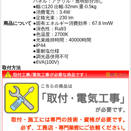
パネル：アクリル・透明部分消し
●幅-□120 出幅-32mm 重-0.5kg
●消費電力：3.4W
●定格光束：230 lm
商品について
●固有エネルギー消費効率：67.6 lm/W
●演色性：Ra93
●色温度：2700K
●光束維持時間：40000時間
●IP44
●重耐塩仕様
●調光器併用不可
●6VA(100V)
取付方法