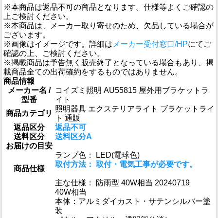
※本商品は返品不可の商品となります。仕様等よくご確認の
上ご検討ください。
※本商品は、メーカー取り寄せのため、欠品している場合が
ございます。
※画像はイメージです。詳細は
メーカー受付窓口/HP
にてご
確認の上、ご検討ください。
※掲載商品は予告無く販売終了となっている場合もあり、掲
載商品全ての出荷確約をするものではありません。
商品情報
メーカー名 /
コイズミ照明 AU55815 屋外用ブラケットラ
型番
イト
照明器具 エクステリアライト ブラケットライ
商品カテゴリ
ト 通販
返品区分
返品不可
送料区分
送料区分A
お届けの目安
ランプ色： LED(電球色)
取付方法： 取付・電気工事が必要です。
商品仕様
主な仕様： 防雨型 40W相当 20240719
40W相当
本体：アルミダイカスト・サテンシルバー塗
装