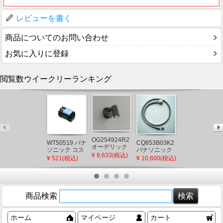
レビューを書く
商品についてのお問い合わせ
お気に入りに登録
閲覧数ウイークリーランキング
OC257263LC
オーデリック
OG254924R2
WT50519 パナ
CQ853B03K2
シャンデリア
¥ 88,550(税込)
オーデリック
ソニック コス
パナソニック
ゴールド LED
屋外用スポッ
¥ 9,633(税込)
モシリーズワ
シャワーホー
¥ 521(税込)
¥ 10,600(税込)
電球色 調光
トライト ブラ
イド21 埋込ほ
ス メタルホー
ック LED(電球
たるスイッチ
ス L=1200
色) 広角
B(片切)
(CQ853B03K1
後継品)
商品検索
ホーム
マイページ
カート