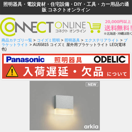
照明器具・電設資材・住宅設備・DIY・工具・カー用品の通
販 コネクトオンライン
商品カテゴリ一覧
>
コイズミ照明
>
照明器具
>
エクステリアライト
>
ブ
ラケットライト
> AU55815 コイズミ 屋外用ブラケットライト LED(電球
色)