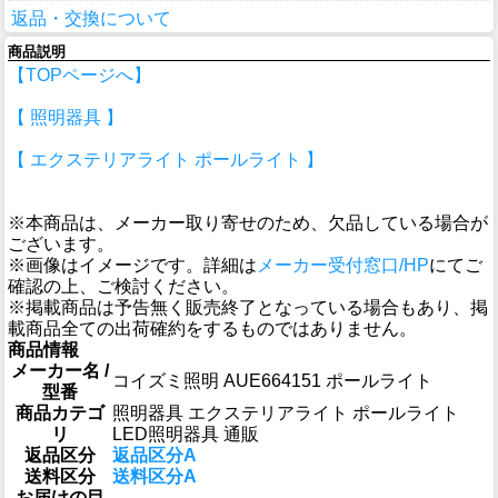
返品・交換について
商品説明
【TOPページへ】
【 照明器具 】
【 エクステリアライト ポールライト 】
※本商品は、メーカー取り寄せのため、欠品している場合が
ございます。
※画像はイメージです。詳細は
メーカー受付窓口/HP
にてご
確認の上、ご検討ください。
※掲載商品は予告無く販売終了となっている場合もあり、掲
載商品全ての出荷確約をするものではありません。
商品情報
メーカー名 /
コイズミ照明 AUE664151 ポールライト
型番
商品カテゴ
照明器具 エクステリアライト ポールライト
リ
LED照明器具 通販
返品区分
返品区分A
送料区分
送料区分A
お届けの目