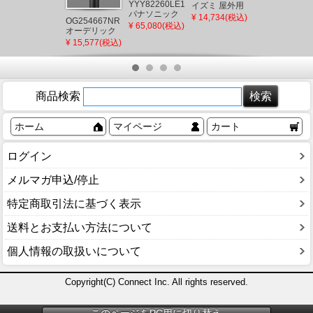
YYY82260LE1
ルライト
イズミ 屋外用
¥ 19,962(税込)
パナソニック
LED（電球
スポットライ
¥ 14,734(税込)
OG254667NR
ローポールラ
色）
ト LED（電球
¥ 65,080(税込)
オーデリック
イト LED(電球
色） センサー
ポールライト
¥ 15,577(税込)
色)
付
ブラック
H700
LED（昼白
色）
商品検索
ホーム
マイページ
カート
ログイン
メルマガ申込/停止
特定商取引法に基づく表示
送料とお支払い方法について
個人情報の取扱いについて
Copyright(C) Connect Inc. All rights reserved.