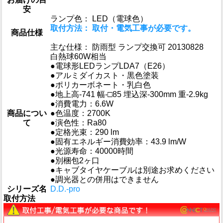
安
ランプ色： LED（電球色）
取付方法： 取付・電気工事が必要です。
商品仕様
主な仕様： 防雨型 ランプ交換可 20130828
白熱球60W相当
●電球形LEDランプLDA7（E26）
●アルミダイカスト・黒色塗装
●ポリカーボネート・乳白色
●地上高-741 幅-□85 埋込深-300mm 重-2.9kg
●消費電力：6.6W
商品につい
●色温度：2700K
て
●演色性：Ra80
●定格光束：290 lm
●固有エネルギー消費効率：43.9 lm/W
●光源寿命：40000時間
●別梱包2ヶ口
●キャブタイヤケーブルは別途お求めください
●調光器との併用はできません
シリーズ名
D.D.-pro
取付方法