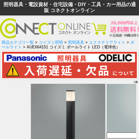
照明器具・電設資材・住宅設備・DIY・工具・カー用品の通
販 コネクトオンライン
商品カテゴリ一覧
>
コイズミ照明
>
照明器具
>
エクステリアライト
>
ポ
ールライト
> AUE664151 コイズミ ポールライト LED（電球色）