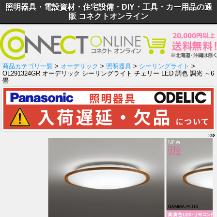
照明器具・電設資材・住宅設備・DIY・工具・カー用品の通
販 コネクトオンライン
商品カテゴリ一覧
>
オーデリック
>
照明器具
>
シーリングライト
>
OL291324GR オーデリック シーリングライト チェリー LED 調色 調光 ～6
畳