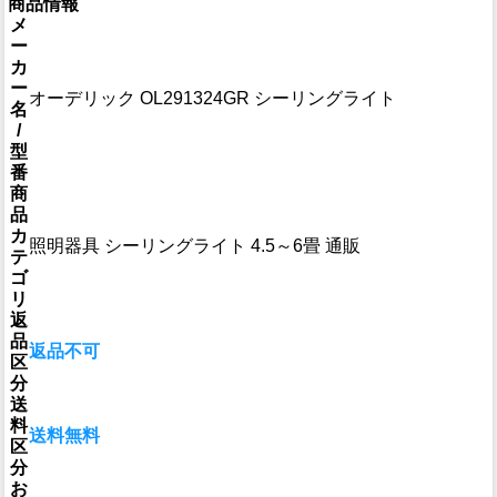
商品情報
メ
ー
カ
ー
オーデリック OL291324GR シーリングライト
名
/
型
番
商
品
カ
照明器具 シーリングライト 4.5～6畳 通販
テ
ゴ
リ
返
品
返品不可
区
分
送
料
送料無料
区
分
お