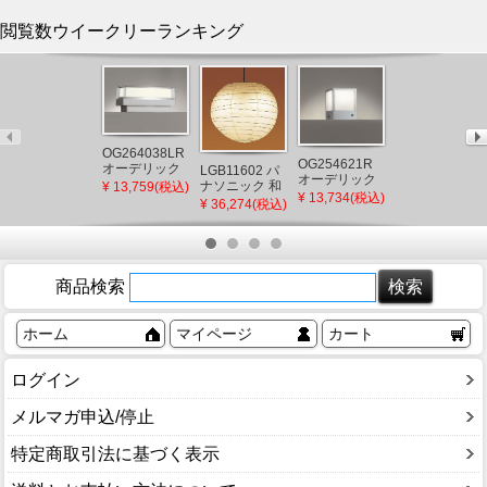
閲覧数ウイークリーランキング
AU54604 コイ
OG264038LR
OG254621R
ズミ 屋外用ブ
オーデリック
LGB11602 パ
オーデリック
ラケットライ
門柱灯 シルバ
ナソニック 和
¥ 7,842(税込)
¥ 13,759(税込)
門柱灯 シルバ
¥ 13,734(税込)
ト ブラック
ー LED（電球
風ペンダント
¥ 36,274(税込)
ー LED（電球
LED（電球
色） 門灯 セン
ライト プルス
色） 門灯 セン
色） 下方照射
サー付
イッチ付 φ550
サー付
(AU49071L 後
LED（電球
継品)
色） ～8畳
商品検索
ホーム
マイページ
カート
ログイン
メルマガ申込/停止
特定商取引法に基づく表示