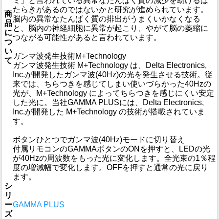
ミ」と言われている異常なたんぱく質の減少を助けるは
たらきがあるのではないかと研究が進められています。
商
脳内の異常なたんぱく質の排出がうまくいかなくなる
品
と、脳内の神経細胞に異常が起こり、やがて脳の萎縮に
に
つながる可能性があると言われています。
つ
い
ガンマ波発生技術M+Technology
て
ガンマ波発生技術 M+Technology は、Delta Electronics,
Inc.が開発したガンマ波(40Hz)の光を発生させる技術。従
来では、ちらつきを感じてしまい使いづらかった40Hzの
光が、M+Technology によってちらつきを感じにくい安定
した光に。当社GAMMA PLUSには、Delta Electronics,
Inc.が開発した M+Technology の技術が搭載されていま
す。
ボタンひとつでガンマ波(40Hz)モードに切り替え
付属リモコンのGAMMAボタンのONを押すと、LEDの光
が40Hzの周波数をもった光に変化します。全光束の1％程
度の増減幅で変化します。OFFを押すと通常の光に戻り
ます。
シ
リ
ー
GAMMA PLUS
ズ