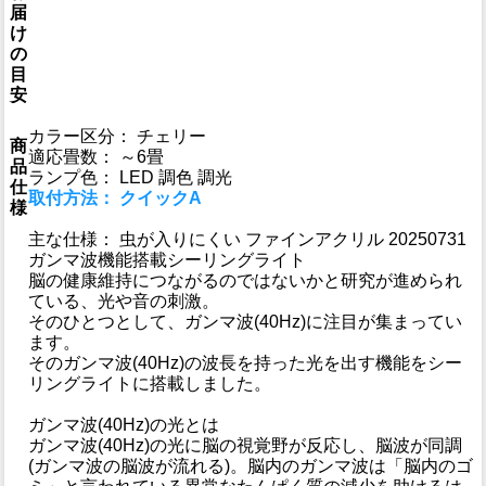
届
け
の
目
安
カラー区分： チェリー
商
適応畳数： ～6畳
品
ランプ色： LED 調色 調光
仕
取付方法： クイックA
様
主な仕様： 虫が入りにくい ファインアクリル 20250731
ガンマ波機能搭載シーリングライト
脳の健康維持につながるのではないかと研究が進められ
ている、光や音の刺激。
そのひとつとして、ガンマ波(40Hz)に注目が集まってい
ます。
そのガンマ波(40Hz)の波長を持った光を出す機能をシー
リングライトに搭載しました。
ガンマ波(40Hz)の光とは
ガンマ波(40Hz)の光に脳の視覚野が反応し、脳波が同調
(ガンマ波の脳波が流れる)。脳内のガンマ波は「脳内のゴ