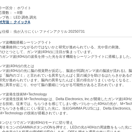
ラー区分： ホワイト
応畳数： ～8畳
ンプ色： LED 調色 調光
付方法： クイックA
な仕様： 虫が入りにくい ファインアクリル 20250731
ンマ波機能搭載シーリングライト
の健康維持につながるのではないかと研究が進められている、光や音の刺激。
のひとつとして、ガンマ波(40Hz)に注目が集まっています。
のガンマ波(40Hz)の波長を持った光を出す機能をシーリングライトに搭載しました
ンマ波(40Hz)の光とは
ンマ波(40Hz)の光に脳の視覚野が反応し、脳波が同調(ガンマ波の脳波が流れる)。
は「脳内のゴミ」と言われている異常なたんぱく質の減少を助けるはたらきがある
研究が進められています。脳内の異常なたんぱく質の排出がうまくいかなくなると
胞に異常が起こり、やがて脳の萎縮につながる可能性があると言われています。
ンマ波発生技術M+Technology
マ波発生技術 M+Technology は、Delta Electronics, Inc.が開発したガンマ波(40
せる技術。従来では、ちらつきを感じてしまい使いづらかった40Hzの光が、M+Techno
てちらつきを感じにくい安定した光に。当社GAMMA PLUSには、Delta Electronics, 
 M+Technology の技術が搭載されています。
タンひとつでガンマ波(40Hz)モードに切り替え
属リモコンのGAMMAボタンのONを押すと、LEDの光が40Hzの周波数をもった光
。全光束の1％程度の増減幅で変化します。OFFを押すと通常の光に戻ります。