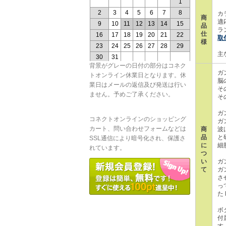
カ
商
適
品
ラ
仕
取
様
主
背景がグレーの日付の部分はコネク
ガ
トオンライン休業日となります。休
脳
業日はメールの返信及び発送は行い
そ
ません。予めご了承ください。
そ
ガ
コネクトオンラインのショッピング
ガ
カート、問い合わせフォームなどは
商
波
品
と
SSL通信により暗号化され、保護さ
に
細
れています。
つ
い
ガ
て
ガン
さ
っ
た
ボ
付
す