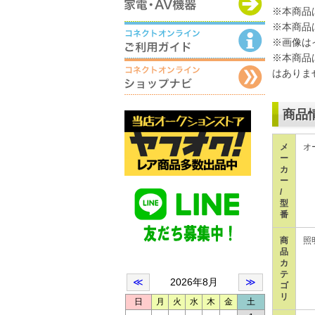
※本商品
※本商品
※画像は
※本商品
はありま
商品
メ
オ
ー
カ
ー
/
型
番
商
照
品
カ
テ
ゴ
リ