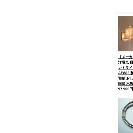
【メーカ
洋電気 
ントライ
AP882
和紙 お
国産 木
97,900円