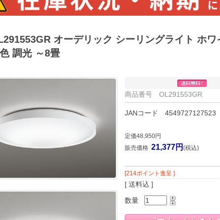
L291553GR オーデリック シーリングライト ホワイ
色 調光 ～8畳
商品番号 OL291553GR
JANコード 4549727127523
定価48,950円
21,377円
販売価格
(税込)
[214ポイント進呈 ]
[ 送料込 ]
数量