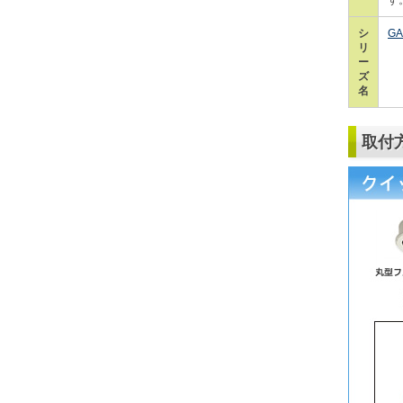
シ
GA
リ
ー
ズ
名
取付