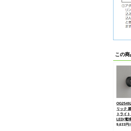
この商
OG2549
リック 
トライト
LED(電
9,633円