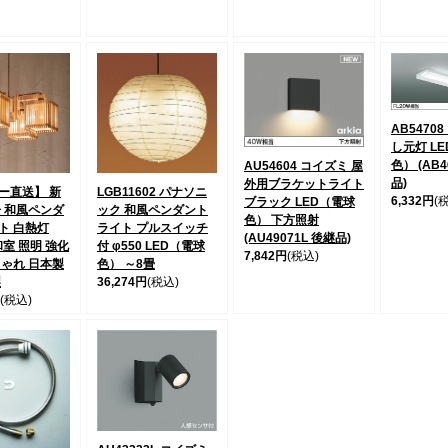
AB5470
し元灯 L
色） (AB4
AU54604 コイズミ 屋
品)
外用ブラケットライト
ー直送】 新
LGB11602 パナソニ
6,332円
(
ブラック LED（電球
冊 和風ペンダ
ック 和風ペンダント
色） 下方照射
ト 白熱灯
ライト プルスイッチ
(AU49071L 後継品)
 和室 照明 強化
付 φ550 LED（電球
7,842円
(税込)
しゃれ 日本製
色） ～8畳
製
36,274円
(税込)
(税込)