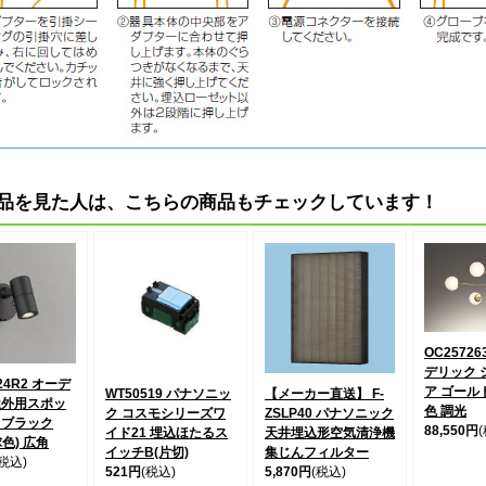
品を見た人は、こちらの商品もチェックしています！
OC25726
デリック 
24R2 オーデ
ア ゴールド
WT50519 パナソニッ
【メーカー直送】 F-
屋外用スポッ
色 調光
ク コスモシリーズワ
ZSLP40 パナソニック
 ブラック
88,550円
イド21 埋込ほたるス
天井埋込形空気清浄機
球色) 広角
イッチB(片切)
集じんフィルター
(税込)
521円
(税込)
5,870円
(税込)