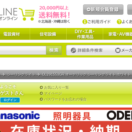
具
シーリングライト
OL291553GR オーデリック シーリングライト ホワイト L
お気に入り一覧
ゲストさん
マイページ
パスワードをお忘れの場合
ログイン