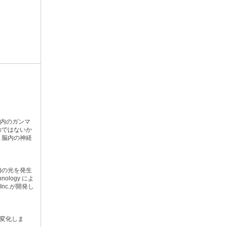
。
脳内のガンマ
のではないか
、脳内の神経
Hz)の光を発生
logy によ
Inc.が開発し
に変化しま