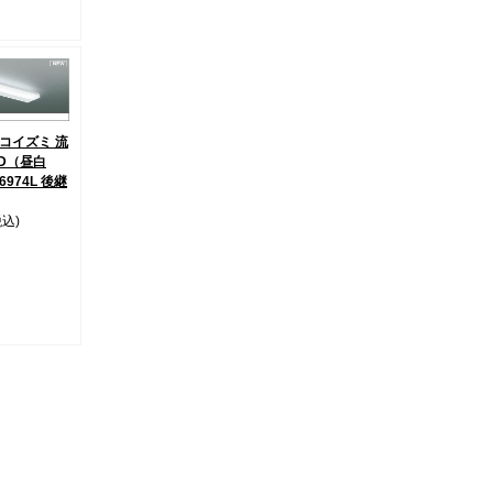
8 コイズミ 流
ED（昼白
6974L 後継
税込)