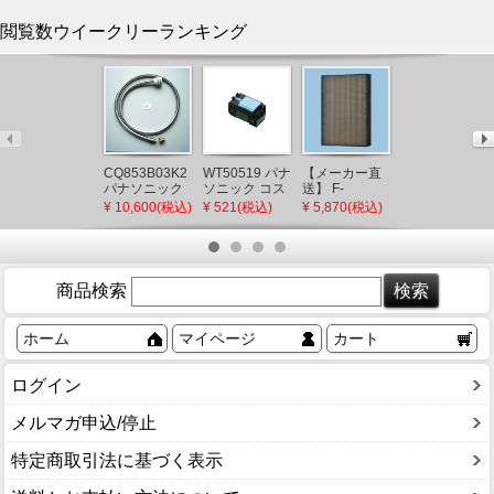
閲覧数ウイークリーランキング
CQ853B03K2
WT50519 パナ
【メーカー直
【メーカー直
パナソニック
ソニック コス
送】 F-
送】 新洋電気
シャワーホー
モシリーズワ
ZSLP40 パナ
冊 和風ペンダ
¥ 10,600(税込)
¥ 521(税込)
¥ 5,870(税込)
¥ 97,900(税込)
ス メタルホー
イド21 埋込ほ
ソニック 天井
ントライト 白
ス L=1200
たるスイッチ
埋込形空気清
熱灯 AP882 和
(CQ853B03K1
B(片切)
浄機 集じんフ
室 照明 強化和
後継品)
ィルター
紙 おしゃれ 日
本製 国産 木製
商品検索
ホーム
マイページ
カート
ログイン
メルマガ申込/停止
特定商取引法に基づく表示