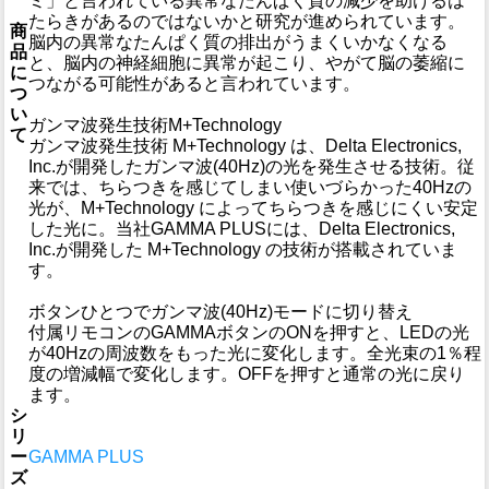
ミ」と言われている異常なたんぱく質の減少を助けるは
たらきがあるのではないかと研究が進められています。
商
脳内の異常なたんぱく質の排出がうまくいかなくなる
品
と、脳内の神経細胞に異常が起こり、やがて脳の萎縮に
に
つながる可能性があると言われています。
つ
い
ガンマ波発生技術M+Technology
て
ガンマ波発生技術 M+Technology は、Delta Electronics,
Inc.が開発したガンマ波(40Hz)の光を発生させる技術。従
来では、ちらつきを感じてしまい使いづらかった40Hzの
光が、M+Technology によってちらつきを感じにくい安定
した光に。当社GAMMA PLUSには、Delta Electronics,
Inc.が開発した M+Technology の技術が搭載されていま
す。
ボタンひとつでガンマ波(40Hz)モードに切り替え
付属リモコンのGAMMAボタンのONを押すと、LEDの光
が40Hzの周波数をもった光に変化します。全光束の1％程
度の増減幅で変化します。OFFを押すと通常の光に戻り
ます。
シ
リ
ー
GAMMA PLUS
ズ