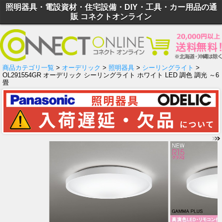
照明器具・電設資材・住宅設備・DIY・工具・カー用品の通
販 コネクトオンライン
商品カテゴリ一覧
>
オーデリック
>
照明器具
>
シーリングライト
>
OL291554GR オーデリック シーリングライト ホワイト LED 調色 調光 ～6
畳