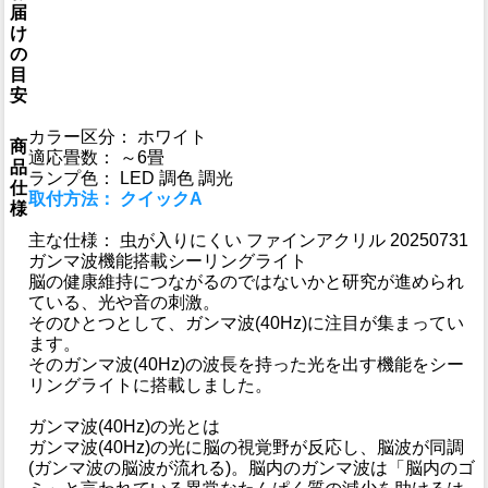
届
け
の
目
安
カラー区分： ホワイト
商
適応畳数： ～6畳
品
ランプ色： LED 調色 調光
仕
取付方法： クイックA
様
主な仕様： 虫が入りにくい ファインアクリル 20250731
ガンマ波機能搭載シーリングライト
脳の健康維持につながるのではないかと研究が進められ
ている、光や音の刺激。
そのひとつとして、ガンマ波(40Hz)に注目が集まってい
ます。
そのガンマ波(40Hz)の波長を持った光を出す機能をシー
リングライトに搭載しました。
ガンマ波(40Hz)の光とは
ガンマ波(40Hz)の光に脳の視覚野が反応し、脳波が同調
(ガンマ波の脳波が流れる)。脳内のガンマ波は「脳内のゴ