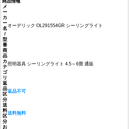
商品情報
メ
ー
カ
ー
オーデリック OL291554GR シーリングライト
名
/
型
番
商
品
カ
照明器具 シーリングライト 4.5～6畳 通販
テ
ゴ
リ
返
品
返品不可
区
分
送
料
送料無料
区
分
お