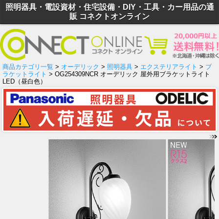
照明器具・電設資材・住宅設備・DIY・工具・カー用品の通
販 コネクトオンライン
商品カテゴリ一覧
>
オーデリック
>
照明器具
>
エクステリアライト
>
ブ
ラケットライト
> OG254309NCR オーデリック 屋外用ブラケットライト
LED（昼白色）