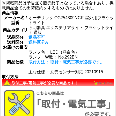
※掲載商品は予告無く販売終了となっている場合もあり、掲
載商品全ての出荷確約をするものではありません。
商品情報
メーカー名 /
オーデリック OG254309NCR 屋外用ブラケッ
型番
トライト
照明器具 エクステリアライト ブラケットライ
商品カテゴリ
ト 通販
返品区分
返品不可
送料区分
送料区分A
お届けの目安
ランプ色： LED（昼白色）
ランプ・W数： No.292EN
商品仕様
取付方法： 取付・電気工事が必要です。
主な仕様： 別売センサー対応 20210915
取付方法