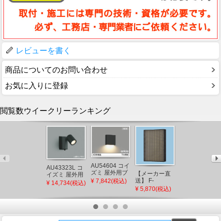
レビューを書く
商品についてのお問い合わせ
お気に入りに登録
閲覧数ウイークリーランキング
AU54604 コイ
AU43323L コ
ズミ 屋外用ブ
【メーカー直
CQ853B03K2
イズミ 屋外用
ラケットライ
送】 F-
パナソニック
¥ 7,842(税込)
スポットライ
¥ 14,734(税込)
ト ブラック
ZSLP40 パナ
シャワーホー
ト LED（電球
¥ 5,870(税込)
¥ 10,600(税込)
LED（電球
ソニック 天井
ス メタルホー
色） センサー
色） 下方照射
埋込形空気清
ス L=1200
付
(AU49071L 後
浄機 集じんフ
(CQ853B03K1
継品)
ィルター
後継品)