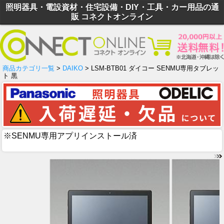
照明器具・電設資材・住宅設備・DIY・工具・カー用品の通
販 コネクトオンライン
商品カテゴリ一覧
>
DAIKO
> LSM-BTB01 ダイコー SENMU専用タブレッ
ト 黒
※SENMU専用アプリインストール済