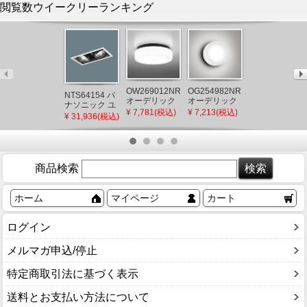
閲覧数ウイークリーランキング
NNFF41865TL
パナソニック
非常用ベース
¥ 141,212(税
OW269012NR
OG254982NR
ライト 20形
NTS64154 パ
込)
オーデリック
オーデリック
LED(昼白色)
ナソニック ユ
浴室灯 ブラッ
浴室灯・屋外
センサー付
¥ 7,781(税込)
¥ 7,213(税込)
ニバーサルダ
¥ 31,936(税込)
ク LED（昼白
用ブラケット
(NNFF41865Z
ウンライト 2
色）
ライト ブラッ
後継品)
灯 配光調整機
(OW269012ND
ク LED（昼白
能付 LED（電
代替品)
色）
球色）
商品検索
ホーム
マイページ
カート
ログイン
メルマガ申込/停止
特定商取引法に基づく表示
送料とお支払い方法について