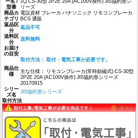
ー名 /
式) CS-30型 2P2E 20A (AC100V操作) JIS協約形シ
型番
リーズ
商品カ
電設資材 ブレーカ パナソニック リモコンブレーカ
テゴリ
BCS 通販
返品区
返品不可
分
送料区
送料無料
分
お届け
の目安
取付方法： 取付・電気工事が必要です。
商品仕
主な仕様： リモコンブレーカ(常時励磁式) CS-30型
様
2P2E 20A (AC100V操作) JIS協約形シリーズ
20170915
シリー
JIS協約形シリーズ
ズ名
取付方法