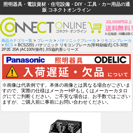
照明器具・電設資材・住宅設備・DIY・工具・カー用品の通
販 コネクトオンライン
商品カテゴリ一覧
>
ブレーカ
>
パナソニックブレーカ
>
リモコンブレーカ
>
BCS
> BCS2201 パナソニック リモコンブレーカ(常時励磁式) CS-30型
2P2E 20A (AC100V操作) JIS協約形シリーズ
※画像は代表例です。本体の画像とは異なる場合がございま
すので、実際の仕様はメーカーHPもしくはメーカーカタロ
グにてご判断ください。ご不安な場合は、お手数ではござい
ますが、ご購入前に事前にお問い合わせください。