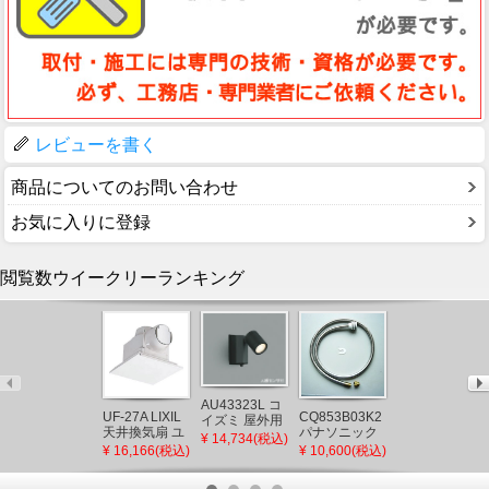
レビューを書く
商品についてのお問い合わせ
お気に入りに登録
閲覧数ウイークリーランキング
AB54640 コイ
AU43323L コ
ズミ ブラケッ
UF-27A LIXIL
CQ853B03K2
イズミ 屋外用
トライト LED
天井換気扇 ユ
パナソニック
¥ 7,034(税込)
スポットライ
¥ 14,734(税込)
電球色 調光
ニットバス用
シャワーホー
ト LED（電球
¥ 16,166(税込)
¥ 10,600(税込)
(AB38332L 類
(UF-23A 後継
ス メタルホー
色） センサー
似品)
品)
ス L=1200
付