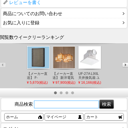
レビューを書く
商品についてのお問い合わせ
お気に入りに登録
閲覧数ウイークリーランキング
XAD1104LCB1
パナソニック
【メーカー直
【メーカー直
UF-27A LIXIL
角型ダウンラ
¥ 4,861(税込)
送】 F-
送】 新洋電気
天井換気扇 ユ
イト ブラック
ZSLP40 パナ
冊 和風ペンダ
ニットバス用
¥ 5,870(税込)
¥ 97,900(税込)
¥ 16,166(税込)
□100 LED 電
ソニック 天井
ントライト 白
(UF-23A 後継
球色 調光 拡散
埋込形空気清
熱灯 AP882 和
品)
(XLGB77532C
浄機 集じんフ
室 照明 強化和
後継品)
ィルター
紙 おしゃれ 日
本製 国産 木製
商品検索
ホーム
マイページ
カート