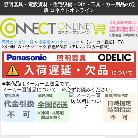
照明器具・電設資材・住宅設備・DIY・工具・カー用品の通
販 コネクトオンライン
商品カテゴリ一覧
>
換気扇
>
パナソニック
> 【メーカー直送】 FY-
GKF45L-W パナソニック 自然給気口（アレルバスター搭載）
■本商品はメーカー直送品です。
メーカー直送品について ※必ずお読みください。