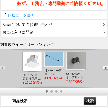
レビューを書く
商品についてのお問い合わせ
お気に入りに登録
閲覧数ウイークリーランキング
【メーカー直
OG254924R2
送】 FY-
UF-27A LIXIL
CQ853B03K2
オーデリック
WW004 パナ
¥ 1,958(税込)
天井換気扇 ユ
パナソニック
屋外用スポッ
ソニック 給気
¥ 9,633(税込)
ニットバス用
シャワーホー
¥ 16,166(税込)
¥ 10,600(税込)
トライト ブラ
連動シャッタ
(UF-23A 後継
ス メタルホー
ック LED(電球
ー連動用コー
品)
ス L=1200
色) 広角
ド 140cm
(CQ853B03K1
後継品)
商品検索