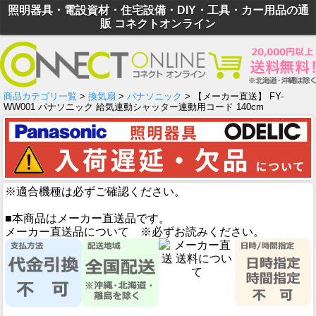
照明器具・電設資材・住宅設備・DIY・工具・カー用品の通
販 コネクトオンライン
商品カテゴリ一覧
>
換気扇
>
パナソニック
> 【メーカー直送】 FY-
WW001 パナソニック 給気連動シャッター連動用コード 140cm
※適合機種は必ずご確認ください。
■本商品はメーカー直送品です。
メーカー直送品について ※必ずお読みください。