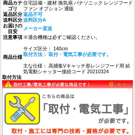
商品カテ
住宅設備・建材 換気扇 パナソニック レンジフード
ゴリ
ファン オプション 通販
返品区分
返品不可
送料区分
送料区分A
お届けの
メーカー直送
目安
注意事項
※適合機種は必ずご確認ください。
サイズ区分： 140cm
取付方法： 取付・電気工事が必要です。
商品仕様
主な仕様： 高捕集Vキャッチ形レンジフード用 給
気電動シャッター接続コード 20210324
取付方法