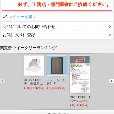
レビューを書く
商品についてのお問い合わせ
お気に入りに登録
閲覧数ウイークリーランキング
AB54640 コイ
ズミ ブラケッ
UF-27A LIXIL
【メーカー直
トライト LED
天井換気扇 ユ
送】 F-
¥ 7,034(税込)
電球色 調光
ニットバス用
ZSLP40 パナ
¥ 16,166(税込)
¥ 5,870(税込)
(AB38332L 類
(UF-23A 後継
ソニック 天井
似品)
品)
埋込形空気清
NNF11930LE1
浄機 集じんフ
パナソニック
ィルター
標示灯
¥ 8,945(税込)
LED（昼白
色）