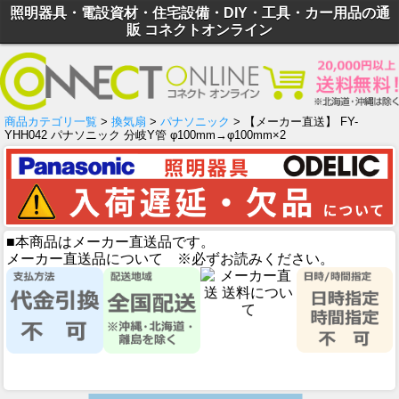
照明器具・電設資材・住宅設備・DIY・工具・カー用品の通
販 コネクトオンライン
商品カテゴリ一覧
>
換気扇
>
パナソニック
> 【メーカー直送】 FY-
YHH042 パナソニック 分岐Y管 φ100mm→φ100mm×2
■本商品はメーカー直送品です。
メーカー直送品について ※必ずお読みください。