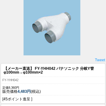
Tweet
【メーカー直送】 FY-YHH042 パナソニック 分岐Y管
φ100mm→φ100mm×2
FY-YHH042
定価8,360円
販売価格
4,483円
(税込)
[45ポイント進呈 ]