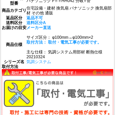
パナソニック FY-YHH042 分岐Y管
型番
住宅設備・建材 換気扇 パナソニック 換気扇部
商品カテゴリ
材 その他 通販
返品区分
返品不可
送料区分
送料区分A
お届けの目安
メーカー直送
サイズ区分： φ100mm→φ100mm×2
取付方法： 取付・電気工事が必要です。
商品仕様
主な仕様： 気調システム用部材 断熱仕様
20210324
シリーズ名
気調システム
取付方法