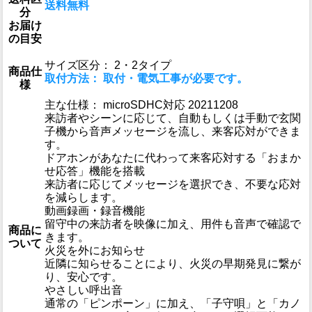
送料無料
分
お届け
の目安
サイズ区分： 2・2タイプ
商品仕
取付方法： 取付・電気工事が必要です。
様
主な仕様： microSDHC対応 20211208
来訪者やシーンに応じて、自動もしくは手動で玄関
子機から音声メッセージを流し、来客応対ができま
す。
ドアホンがあなたに代わって来客応対する「おまか
せ応答」機能を搭載
来訪者に応じてメッセージを選択でき、不要な応対
を減らします。
動画録画・録音機能
留守中の来訪者を映像に加え、用件も音声で確認で
商品に
きます。
ついて
火災を外にお知らせ
近隣に知らせることにより、火災の早期発見に繋が
り、安心です。
やさしい呼出音
通常の「ピンポーン」に加え、「子守唄」と「カノ