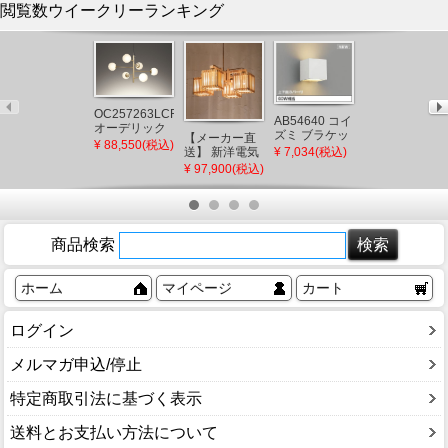
閲覧数ウイークリーランキング
OC257263LCR
AB54640 コイ
AU54604 コイ
オーデリック
ズミ ブラケッ
ズミ 屋外用ブ
【メーカー直
シャンデリア
¥ 88,550(税込)
トライト LED
ラケットライ
送】 新洋電気
¥ 7,034(税込)
¥ 7,842(税込)
ゴールド LED
電球色 調光
ト ブラック
冊 和風ペンダ
¥ 97,900(税込)
電球色 調光
(AB38332L 類
LED（電球
ントライト 白
似品)
色） 下方照射
熱灯 AP882 和
(AU49071L 後
室 照明 強化和
継品)
紙 おしゃれ 日
本製 国産 木製
商品検索
ホーム
マイページ
カート
ログイン
メルマガ申込/停止
特定商取引法に基づく表示
送料とお支払い方法について