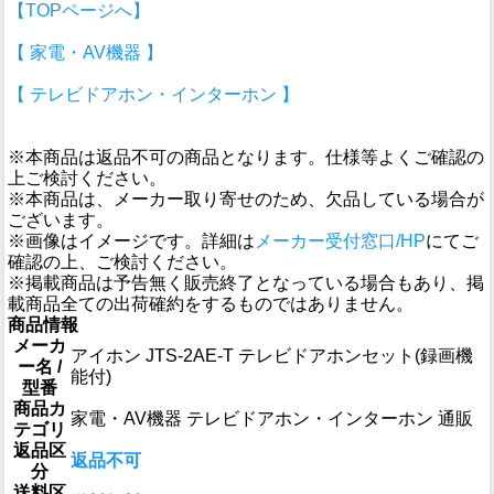
【TOPページへ】
【 家電・AV機器 】
【 テレビドアホン・インターホン 】
※本商品は返品不可の商品となります。仕様等よくご確認の
上ご検討ください。
※本商品は、メーカー取り寄せのため、欠品している場合が
ございます。
※画像はイメージです。詳細は
メーカー受付窓口/HP
にてご
確認の上、ご検討ください。
※掲載商品は予告無く販売終了となっている場合もあり、掲
載商品全ての出荷確約をするものではありません。
商品情報
メーカ
アイホン JTS-2AE-T テレビドアホンセット(録画機
ー名 /
能付)
型番
商品カ
家電・AV機器 テレビドアホン・インターホン 通販
テゴリ
返品区
返品不可
分
送料区