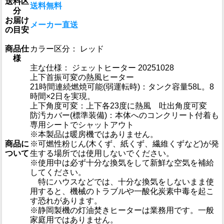
送料区
送料無料
分
お届け
メーカー直送
の目安
商品仕
カラー区分： レッド
様
主な仕様： ジェットヒーター 20251028
上下首振可変の熱風ヒーター
21時間連続燃焼可能(弱運転時)：タンク容量58L。8
時間×2日を実現。
上下角度可変：上下各23度に熱風 吐出角度可変
防汚カバー(標準装備)：本体へのコンクリート付着も
専用シートでシャットアウト
※本製品は暖房機ではありません。
商品に
※可燃性粉じん(木くず、紙くず、繊維くずなど)が発
ついて
生する場所では使用しないでください。
※使用中は必ず十分な換気をして新鮮な空気を補給
してください。
特にハウスなどでは、十分な換気をしないまま使
用すると、機械のトラブルや一酸化炭素中毒を起こ
す恐れがあります。
※静岡製機の灯油焚きヒーターは業務用です。一般
家庭用ではありません。