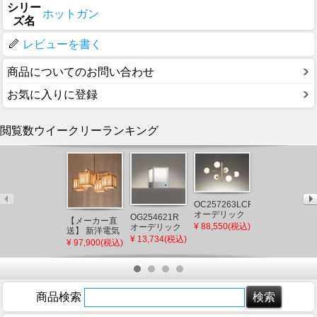
シリー
ホットガン
ズ名
レビューを書く
商品についてのお問い合わせ
お気に入りに登録
閲覧数ウイークリーランキング
OC257263LCR
オーデリック
OG254621R
OG254924R2
【メーカー直
シャンデリア
¥ 88,550(税込)
オーデリック
オーデリック
送】 新洋電気
ゴールド LED
門柱灯 シルバ
屋外用スポッ
¥ 13,734(税込)
¥ 9,633(税込)
冊 和風ペンダ
¥ 97,900(税込)
電球色 調光
ー LED（電球
トライト ブラ
ントライト 白
色） 門灯 セン
ック LED(電球
熱灯 AP882 和
サー付
色) 広角
室 照明 強化和
紙 おしゃれ 日
本製 国産 木製
商品検索