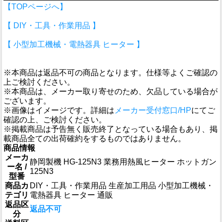
【TOPページへ】
【 DIY・工具・作業用品 】
【 小型加工機械・電熱器具 ヒーター 】
※本商品は返品不可の商品となります。仕様等よくご確認の
上ご検討ください。
※本商品は、メーカー取り寄せのため、欠品している場合が
ございます。
※画像はイメージです。詳細は
メーカー受付窓口/HP
にてご
確認の上、ご検討ください。
※掲載商品は予告無く販売終了となっている場合もあり、掲
載商品全ての出荷確約をするものではありません。
商品情報
メーカ
静岡製機 HG-125N3 業務用熱風ヒーター ホットガン
ー名 /
125N3
型番
商品カ
DIY・工具・作業用品 生産加工用品 小型加工機械・
テゴリ
電熱器具 ヒーター 通販
返品区
返品不可
分