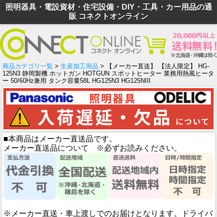
照明器具・電設資材・住宅設備・DIY・工具・カー用品の通
販 コネクトオンライン
商品カテゴリ一覧
>
生産加工用品
> 【メーカー直送】 【法人限定】 HG-
125N3 静岡製機 ホットガン HOTGUN スポットヒーター 業務用熱風ヒータ
ー 50/60Hz兼用 タンク容量58L HG125N3 HG125NIII
■本商品はメーカー直送品です。
メーカー直送品について ※必ずお読みください。
※メーカー直送・車上渡しでのお届けとなります。ドライバ