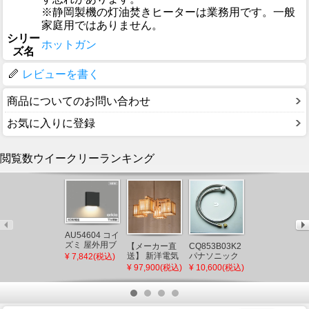
※静岡製機の灯油焚きヒーターは業務用です。一般
家庭用ではありません。
シリー
ホットガン
ズ名
レビューを書く
商品についてのお問い合わせ
お気に入りに登録
閲覧数ウイークリーランキング
AU54604 コイ
AB54640 コイ
ズミ 屋外用ブ
ズミ ブラケッ
【メーカー直
CQ853B03K2
ラケットライ
トライト LED
送】 新洋電気
パナソニック
¥ 7,842(税込)
¥ 7,034(税込)
ト ブラック
電球色 調光
冊 和風ペンダ
シャワーホー
¥ 97,900(税込)
¥ 10,600(税込)
LED（電球
(AB38332L 類
ントライト 白
ス メタルホー
色） 下方照射
似品)
熱灯 AP882 和
ス L=1200
(AU49071L 後
室 照明 強化和
(CQ853B03K1
継品)
紙 おしゃれ 日
後継品)