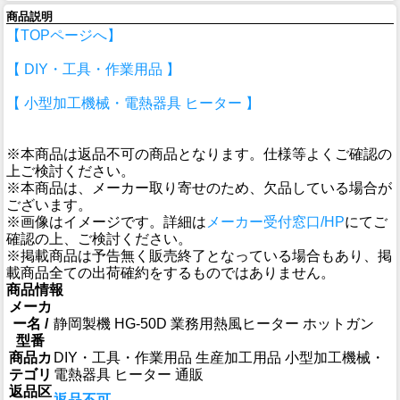
商品説明
【TOPページへ】
【 DIY・工具・作業用品 】
【 小型加工機械・電熱器具 ヒーター 】
※本商品は返品不可の商品となります。仕様等よくご確認の
上ご検討ください。
※本商品は、メーカー取り寄せのため、欠品している場合が
ございます。
※画像はイメージです。詳細は
メーカー受付窓口/HP
にてご
確認の上、ご検討ください。
※掲載商品は予告無く販売終了となっている場合もあり、掲
載商品全ての出荷確約をするものではありません。
商品情報
メーカ
ー名 /
静岡製機 HG-50D 業務用熱風ヒーター ホットガン
型番
商品カ
DIY・工具・作業用品 生産加工用品 小型加工機械・
テゴリ
電熱器具 ヒーター 通販
返品区
返品不可