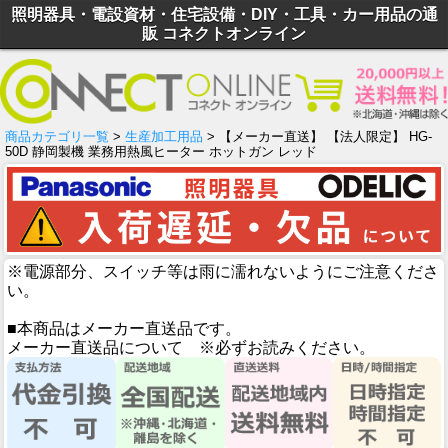
照明器具・電設資材・住宅設備・DIY・工具・カー用品の通
販 コネクトオンライン
商品カテゴリ一覧
>
生産加工用品
> 【メーカー直送】 【法人限定】 HG-
50D 静岡製機 業務用熱風ヒーター ホットガン レッド
※電源部分、スイッチ等は雨に濡れないようにご注意くださ
い。
■本商品はメーカー直送品です。
メーカー直送品について ※必ずお読みください。