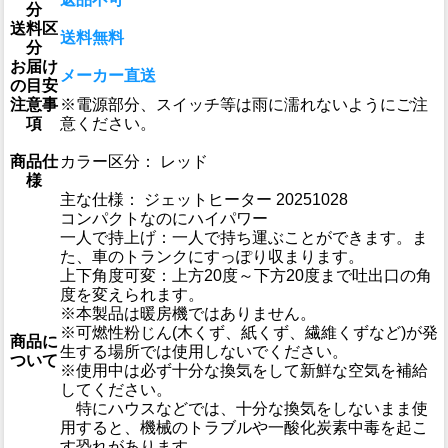
分
送料区
送料無料
分
お届け
メーカー直送
の目安
注意事
※電源部分、スイッチ等は雨に濡れないようにご注
項
意ください。
商品仕
カラー区分： レッド
様
主な仕様： ジェットヒーター 20251028
コンパクトなのにハイパワー
一人で持上げ：一人で持ち運ぶことができます。ま
た、車のトランクにすっぽり収まります。
上下角度可変：上方20度～下方20度まで吐出口の角
度を変えられます。
※本製品は暖房機ではありません。
※可燃性粉じん(木くず、紙くず、繊維くずなど)が発
商品に
生する場所では使用しないでください。
ついて
※使用中は必ず十分な換気をして新鮮な空気を補給
してください。
特にハウスなどでは、十分な換気をしないまま使
用すると、機械のトラブルや一酸化炭素中毒を起こ
す恐れがあります。