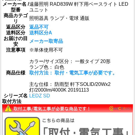
メーカー名 /
遠藤照明 RAD839W 軒下用ベースライト LED
型番
ユニット
商品カテゴ
照明器具 ランプ・電球 通販
リ
返品区分
返品不可
送料区分
送料区分A
お届けの目
メーカー取寄品
安
注意事項
※単体使用不可
カラー/サイズ区分： 一般タイプ 20形
ランプ色： 白色
商品仕様
取付方法： 取付・電気工事が必要です。
主な仕様： 防雨型 軒下SOLID/20Wx2
灯/2000lm/4000K 20191113
シリーズ名
LEDZ SD
取付方法