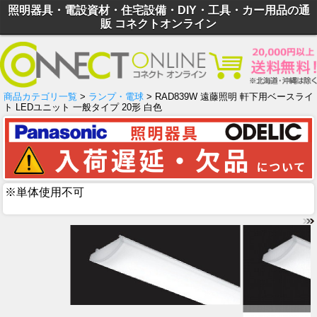
照明器具・電設資材・住宅設備・DIY・工具・カー用品の通
販 コネクトオンライン
商品カテゴリ一覧
>
ランプ・電球
> RAD839W 遠藤照明 軒下用ベースライ
ト LEDユニット 一般タイプ 20形 白色
※単体使用不可