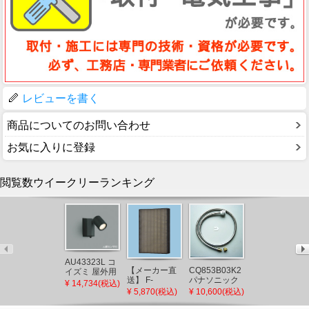
レビューを書く
商品についてのお問い合わせ
お気に入りに登録
閲覧数ウイークリーランキング
XAD1104LCB1
AU43323L コ
パナソニック
【メーカー直
CQ853B03K2
イズミ 屋外用
角型ダウンラ
¥ 4,861(税込)
送】 F-
パナソニック
スポットライ
¥ 14,734(税込)
イト ブラック
ZSLP40 パナ
シャワーホー
ト LED（電球
¥ 5,870(税込)
¥ 10,600(税込)
□100 LED 電
ソニック 天井
ス メタルホー
色） センサー
球色 調光 拡散
埋込形空気清
ス L=1200