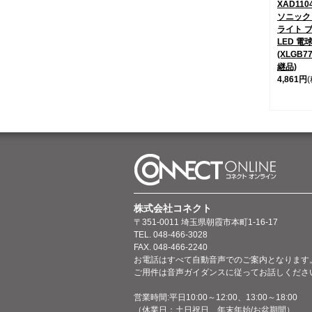
XAD110
ソニック
ライト ブ
LED 電
(XLGB7
継品)
4,861円
株式会社コネクト
〒351-0011 埼玉県朝霞市本町1-16-17
TEL. 048-466-3028
FAX. 048-466-2240
お電話はすべて自動音声でのご案内となります
ご用件は音声ガイダンスに従ってお話しくださ
営業時間:平日10:00～12:00、13:00～18:00
（休業日：土日祝日、年末年始/お盆期間）