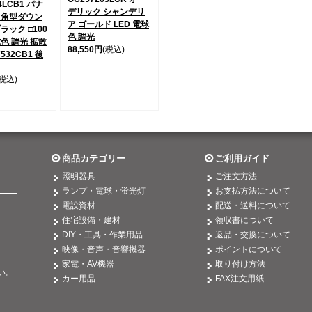
4LCB1 パナ
デリック シャンデリ
 角型ダウン
ア ゴールド LED 電球
ラック □100
色 調光
球色 調光 拡散
88,550円
(税込)
7532CB1 後
(税込)
商品カテゴリー
ご利用ガイド
照明器具
ご注文方法
ランプ・電球・蛍光灯
お支払方法について
電設資材
配送・送料について
住宅設備・建材
領収書について
DIY・工具・作業用品
返品・交換について
映像・音声・音響機器
ポイントについて
。
家電・AV機器
取り付け方法
い。
カー用品
FAX注文用紙