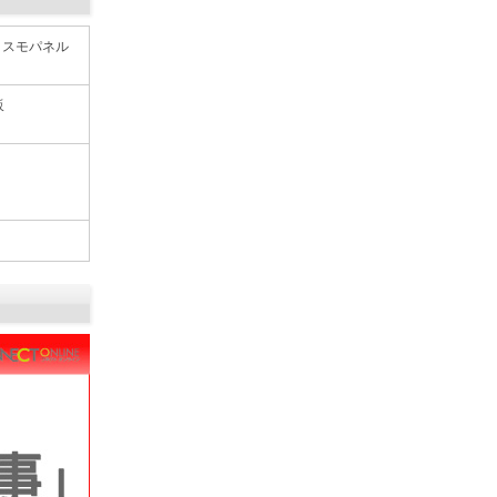
 コスモパネル
販