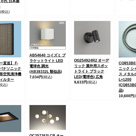
しゃれ 日本製
製
(税込)
AB54640 コイズミ ブ
OG254924R2 オーデ
ラケットライト LED
直送】 F-
CQ853B
リック 屋外用スポッ
電球色 調光
0 パナソニック
ニック シ
トライト ブラック
(AB38332L 類似品)
形空気清浄機
ス メタル
LED(電球色) 広角
7,034円
(税込)
ィルター
L=1200
9,633円
(税込)
(税込)
(CQ853B
品)
10,600円
OC257263LCR オー