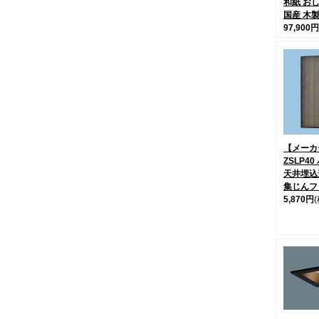
和紙 お
国産 木
97,900円
【メーカー
ZSLP4
天井埋込
集じんフ
5,870円