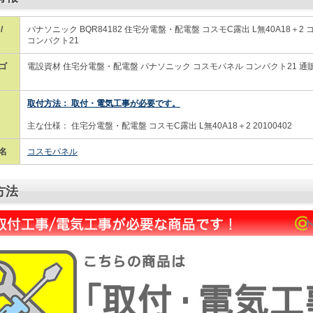
/
パナソニック BQR84182 住宅分電盤・配電盤 コスモC露出 L無40A18＋2
コンパクト21
ゴ
電設資材 住宅分電盤・配電盤 パナソニック コスモパネル コンパクト21 通
取付方法： 取付・電気工事が必要です。
主な仕様： 住宅分電盤・配電盤 コスモC露出 L無40A18＋2 20100402
名
コスモパネル
方法