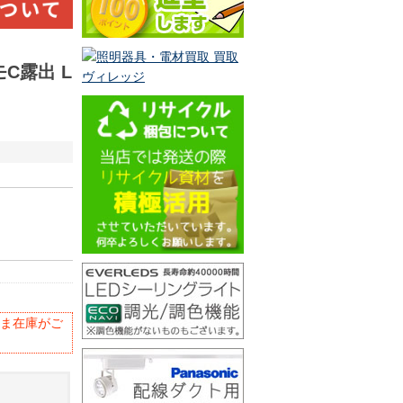
C露出 L
ま在庫がご