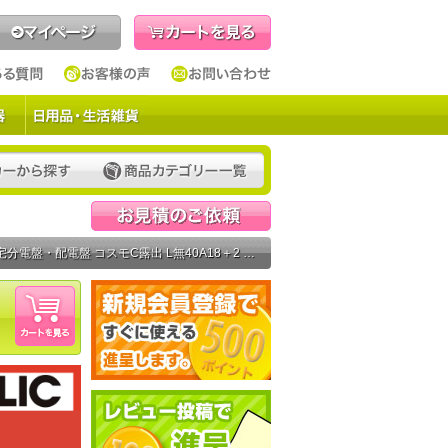
見積依頼
配電盤 コスモC露出 L無40A18＋2 コスモパネルコンパクト21