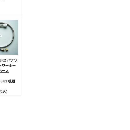
03K2 パナソ
ャワーホー
ホース
03K1 後継
(税込)