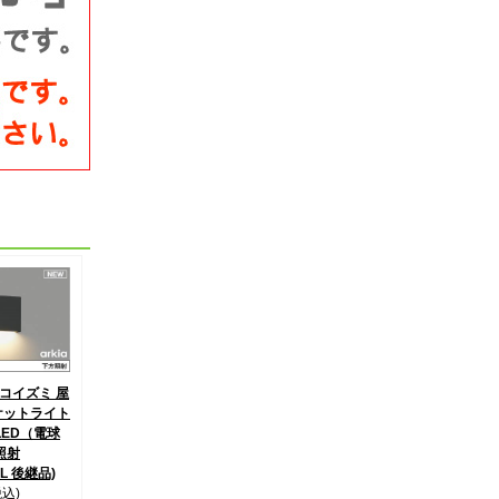
4 コイズミ 屋
ケットライト
LED（電球
照射
1L 後継品)
税込)