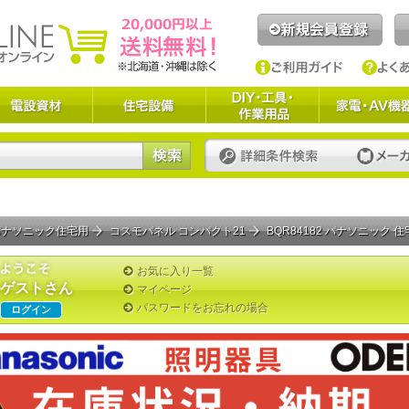
パナソニック住宅用
コスモパネル コンパクト21
BQR84182 パナソニック 住宅分電盤・
お気に入り一覧
ゲストさん
マイページ
パスワードをお忘れの場合
ログイン