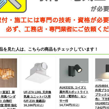
品を見た人は、こちらの商品もチェックしています！
AU5460
AU43323L コイズミ
外用ブラ
屋外用スポットライト
ー直送】 新
UF-27A LIXIL 天井換
ブラック 
LED（電球色） セン
冊 和風ペンダ
気扇 ユニットバス用
色） 下方
サー付
ト 白熱灯
(UF-23A 後継品)
(AU4907
14,734円
(税込)
 和室 照明 強化
16,166円
(税込)
7,842円
(