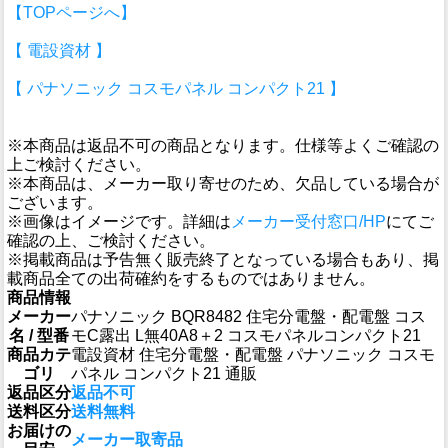
【TOPページへ】
【 電設資材 】
【 パナソニック コスモパネル コンパクト21 】
※本商品は返品不可の商品となります。仕様等よくご確認の
上ご検討ください。
※本商品は、メーカー取り寄せのため、欠品している場合が
ございます。
※画像はイメージです。詳細は
メーカー受付窓口/HP
にてご
確認の上、ご検討ください。
※掲載商品は予告無く販売終了となっている場合もあり、掲
載商品全ての出荷確約をするものではありません。
商品情報
メーカー
パナソニック BQR8482 住宅分電盤・配電盤 コス
名 / 型番
モC露出 L無40A8＋2 コスモパネルコンパクト21
商品カテ
電設資材 住宅分電盤・配電盤 パナソニック コスモ
ゴリ
パネル コンパクト21 通販
返品区分
返品不可
送料区分
送料無料
お届けの
メーカー取寄品