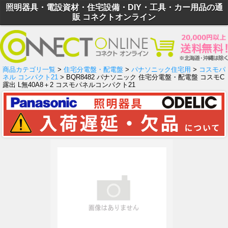
照明器具・電設資材・住宅設備・DIY・工具・カー用品の通
販 コネクトオンライン
商品カテゴリ一覧
>
住宅分電盤・配電盤
>
パナソニック住宅用
>
コスモパ
ネル コンパクト21
> BQR8482 パナソニック 住宅分電盤・配電盤 コスモC
露出 L無40A8＋2 コスモパネルコンパクト21