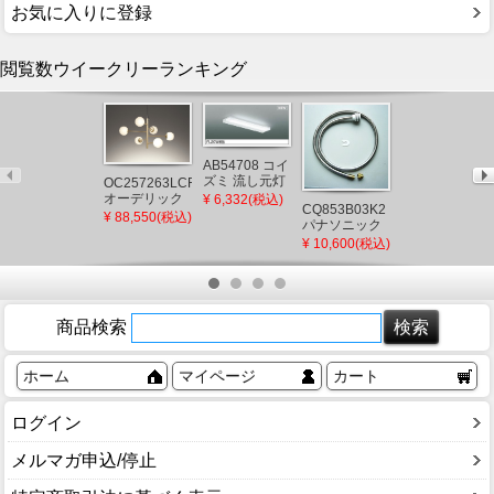
お気に入りに登録
閲覧数ウイークリーランキング
AB54708 コイ
ズミ 流し元灯
OC257263LCR
LED（昼白
オーデリック
¥ 6,332(税込)
CQ853B03K2
WT50519 パナ
色）
シャンデリア
¥ 88,550(税込)
パナソニック
ソニック コス
(AB46974L 後
ゴールド LED
シャワーホー
モシリーズワ
継品)
¥ 10,600(税込)
¥ 521(税込)
電球色 調光
ス メタルホー
イド21 埋込ほ
ス L=1200
たるスイッチ
(CQ853B03K1
B(片切)
後継品)
商品検索
ホーム
マイページ
カート
ログイン
メルマガ申込/停止