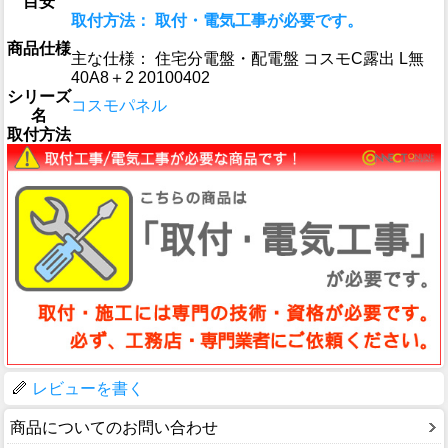
目安
取付方法： 取付・電気工事が必要です。
商品仕様
主な仕様： 住宅分電盤・配電盤 コスモC露出 L無
40A8＋2 20100402
シリーズ
コスモパネル
名
取付方法
レビューを書く
商品についてのお問い合わせ